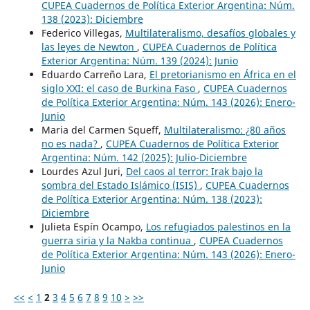
CUPEA Cuadernos de Política Exterior Argentina: Núm.
138 (2023): Diciembre
Federico Villegas,
Multilateralismo, desafíos globales y
las leyes de Newton
,
CUPEA Cuadernos de Política
Exterior Argentina: Núm. 139 (2024): Junio
Eduardo Carreño Lara,
El pretorianismo en África en el
siglo XXI: el caso de Burkina Faso
,
CUPEA Cuadernos
de Política Exterior Argentina: Núm. 143 (2026): Enero-
Junio
Maria del Carmen Squeff,
Multilateralismo: ¿80 años
no es nada?
,
CUPEA Cuadernos de Política Exterior
Argentina: Núm. 142 (2025): Julio-Diciembre
Lourdes Azul Juri,
Del caos al terror: Irak bajo la
sombra del Estado Islámico (ISIS)
,
CUPEA Cuadernos
de Política Exterior Argentina: Núm. 138 (2023):
Diciembre
Julieta Espín Ocampo,
Los refugiados palestinos en la
guerra siria y la Nakba continua
,
CUPEA Cuadernos
de Política Exterior Argentina: Núm. 143 (2026): Enero-
Junio
<<
<
1
2
3
4
5
6
7
8
9
10
>
>>