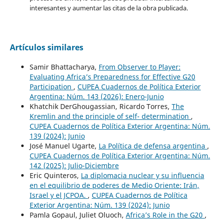
interesantes y aumentar las citas de la obra publicada.
Artículos similares
Samir Bhattacharya,
From Observer to Player:
Evaluating Africa’s Preparedness for Effective G20
Participation
,
CUPEA Cuadernos de Política Exterior
Argentina: Núm. 143 (2026): Enero-Junio
Khatchik DerGhougassian, Ricardo Torres,
The
Kremlin and the principle of self- determination
,
CUPEA Cuadernos de Política Exterior Argentina: Núm.
139 (2024): Junio
José Manuel Ugarte,
La Política de defensa argentina
,
CUPEA Cuadernos de Política Exterior Argentina: Núm.
142 (2025): Julio-Diciembre
Eric Quinteros,
La diplomacia nuclear y su influencia
en el equilibrio de poderes de Medio Oriente: Irán,
Israel y el JCPOA.
,
CUPEA Cuadernos de Política
Exterior Argentina: Núm. 139 (2024): Junio
Pamla Gopaul, Juliet Oluoch,
Africa’s Role in the G20
,