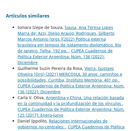
Artículos similares
Ismara Izepe de Souza,
Sousa, Ana Teresa Lopes
Marra de; Azzi, Diego Araujo; Rodrigues, Gilberto
Marcos Antonio (orgs.)(2022) Política externa
brasileira em tempos de isolamento diplomático. Rio
de Janeiro, Telha, 192 pp.
,
CUPEA Cuadernos de
Política Exterior Argentina: Núm. 136 (2022):
Diciembre
Guilherme Suzin Pereira da Rosa,
Vieira, Gustavo
Oliveira (Org) (2021) MERCOSUL 30 anos: caminhos e
possibilidades, Curitiba, Instituto Memória, 401 pp
,
CUPEA Cuadernos de Política Exterior Argentina: Núm.
136 (2022): Diciembre
Carla V. Oliva,
Argentina y China. Una relación basada
en la continuidad y la profundización de los vínculos
,
CUPEA Cuadernos de Política Exterior Argentina: Núm.
125 (2017): Enero-Junio
Daniel Ippolito,
Relaciones internacionales de
gobiernos no-centrales:
,
CUPEA Cuadernos de Política