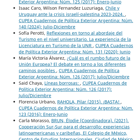
Exterior Argentina: Núm. 125 (2017): Enero-Junio
Isaac Caro, Wilson Fernandez Luzuriaga,
Chile y
Uruguay ante la crisis israelí-palestina 2023-2024.
,
CUPEA Cuadernos de Política Exterior Argentina: Núm.
140 (2024): Julio-Diciembre
Sofía Perotti,
Reflexiones en torno al abordaje del
Turismo en el nivel universitario. La experiencia de la
Licenciatura en Turismo de la UNR
,
CUPEA Cuadernos
de Política Exterior Argentina: Núm. 131 (2020): Junio
María Victoria Álvarez,
¿Cuál es el rumbo futuro de la
Unión Europea? El debate en torno a los diferentes
caminos posibles
,
CUPEA Cuadernos de Política
Exterior Argentina: Núm. 126 (2017): Julio/Diciembre
Said Chaya,
Líneas borrosas:
,
CUPEA Cuadernos de
Política Exterior Argentina: Núm. 126 (2017):
Julio/Diciembre
Florencia Urbano,
RAHOLA, Pilar (2015). ¡BASTA!
,
CUPEA Cuadernos de Política Exterior Argentina: Núm.
123 (2016): Enero-Junio
Carla Morasso,
BRUN, Élodie (Coordinadora). (2021).
Cooperación Sur-Sur para el desarrollo: experiencias
latinoamericanas y caribeñas, El Colegio de México,
Centro de Estudios Internacionales, Ciudad de México.