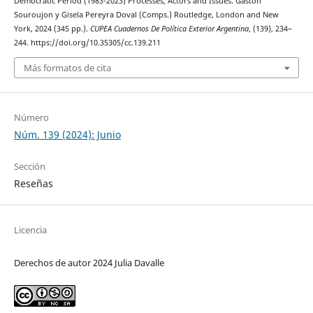
Democratic Period (1983-2023) Processes, Actors and Issues. Gastón
Souroujon y Gisela Pereyra Doval (Comps.) Routledge, London and New
York, 2024 (345 pp.).
CUPEA Cuadernos De Política Exterior Argentina
, (139), 234–
244. https://doi.org/10.35305/cc.139.211
Más formatos de cita
Número
Núm. 139 (2024): Junio
Sección
Reseñas
Licencia
Derechos de autor 2024 Julia Davalle