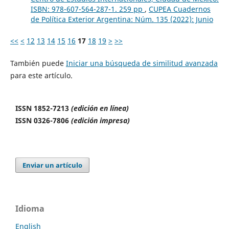
ISBN: 978-607-564-287-1. 259 pp
,
CUPEA Cuadernos
de Política Exterior Argentina: Núm. 135 (2022): Junio
<<
<
12
13
14
15
16
17
18
19
>
>>
También puede
Iniciar una búsqueda de similitud avanzada
para este artículo.
ISSN 1852-7213
(edición en línea)
ISSN 0326-7806
(edición impresa)
Enviar un artículo
Idioma
English