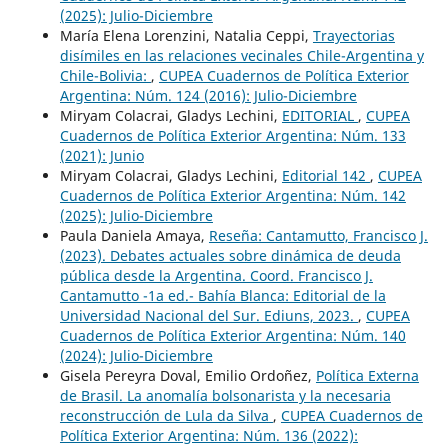
(2025): Julio-Diciembre
María Elena Lorenzini, Natalia Ceppi,
Trayectorias
disímiles en las relaciones vecinales Chile-Argentina y
Chile-Bolivia:
,
CUPEA Cuadernos de Política Exterior
Argentina: Núm. 124 (2016): Julio-Diciembre
Miryam Colacrai, Gladys Lechini,
EDITORIAL
,
CUPEA
Cuadernos de Política Exterior Argentina: Núm. 133
(2021): Junio
Miryam Colacrai, Gladys Lechini,
Editorial 142
,
CUPEA
Cuadernos de Política Exterior Argentina: Núm. 142
(2025): Julio-Diciembre
Paula Daniela Amaya,
Reseña: Cantamutto, Francisco J.
(2023). Debates actuales sobre dinámica de deuda
pública desde la Argentina. Coord. Francisco J.
Cantamutto -1a ed.- Bahía Blanca: Editorial de la
Universidad Nacional del Sur. Ediuns, 2023.
,
CUPEA
Cuadernos de Política Exterior Argentina: Núm. 140
(2024): Julio-Diciembre
Gisela Pereyra Doval, Emilio Ordoñez,
Política Externa
de Brasil. La anomalía bolsonarista y la necesaria
reconstrucción de Lula da Silva
,
CUPEA Cuadernos de
Política Exterior Argentina: Núm. 136 (2022):