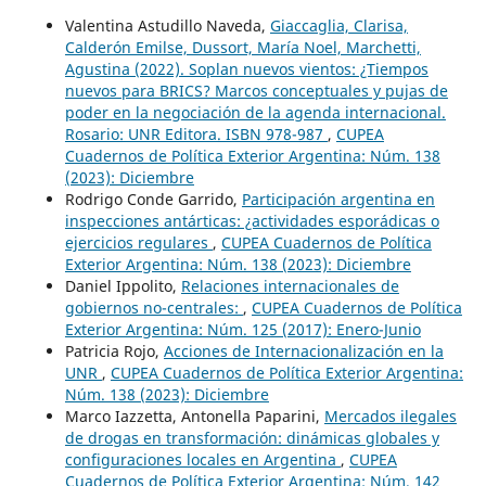
Valentina Astudillo Naveda,
Giaccaglia, Clarisa,
Calderón Emilse, Dussort, María Noel, Marchetti,
Agustina (2022). Soplan nuevos vientos: ¿Tiempos
nuevos para BRICS? Marcos conceptuales y pujas de
poder en la negociación de la agenda internacional.
Rosario: UNR Editora. ISBN 978-987
,
CUPEA
Cuadernos de Política Exterior Argentina: Núm. 138
(2023): Diciembre
Rodrigo Conde Garrido,
Participación argentina en
inspecciones antárticas: ¿actividades esporádicas o
ejercicios regulares
,
CUPEA Cuadernos de Política
Exterior Argentina: Núm. 138 (2023): Diciembre
Daniel Ippolito,
Relaciones internacionales de
gobiernos no-centrales:
,
CUPEA Cuadernos de Política
Exterior Argentina: Núm. 125 (2017): Enero-Junio
Patricia Rojo,
Acciones de Internacionalización en la
UNR
,
CUPEA Cuadernos de Política Exterior Argentina:
Núm. 138 (2023): Diciembre
Marco Iazzetta, Antonella Paparini,
Mercados ilegales
de drogas en transformación: dinámicas globales y
configuraciones locales en Argentina
,
CUPEA
Cuadernos de Política Exterior Argentina: Núm. 142