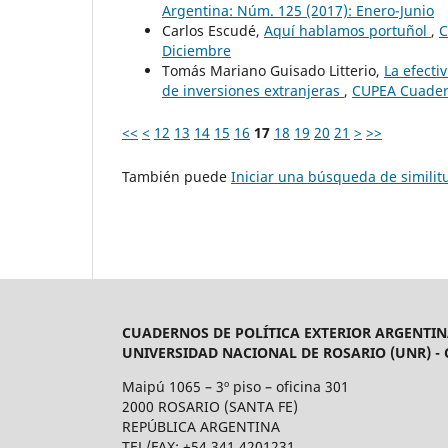
Argentina: Núm. 125 (2017): Enero-Junio
Carlos Escudé,
Aquí hablamos portuñol
,
C
Diciembre
Tomás Mariano Guisado Litterio,
La efecti
de inversiones extranjeras
,
CUPEA Cuadern
<<
<
12
13
14
15
16
17
18
19
20
21
>
>>
También puede
Iniciar una búsqueda de simili
CUADERNOS DE POLÍTICA EXTERIOR ARGENTIN
UNIVERSIDAD NACIONAL DE ROSARIO (UNR) -
Maipú 1065 – 3º piso – oficina 301
2000 ROSARIO (SANTA FE)
REPÚBLICA ARGENTINA
TEL/FAX: +54 341 4201231