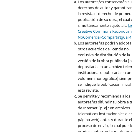
Los autores/as conservarán su
derechos de autor y garantizar
la revista el derecho de primer
publicación de su obra, el cuál 
simultáneamente sujeto a la
Li
Creative Commons Reconocimi
NoComercial-CompartirIgual 4
Los autores/as podrán adopta
otros acuerdos de licencia no
exclusiva de distribución de la
versión de la obra publicada (p. 
depositarla en un archivo tele
institucional o publicarla en un
volumen monográfico) siempr
se indique la publicación inicial
esta revista.
Se permite y recomienda a los
autores/as difundir su obra a t
de Internet (p. ej.: en archivos
telemáticos institucionales o e
página web) antes y durante e
proceso de envío, lo cual pued
producir intercambios interesa