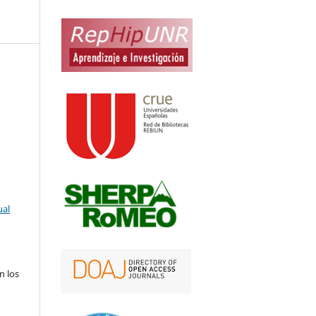
ual
n los