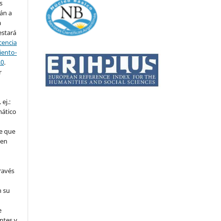
s
án a
a
estará
cencia
ento-
.0
.
r
ej.:
mático
e que
 en
ravés
n su
l
e
ntes y