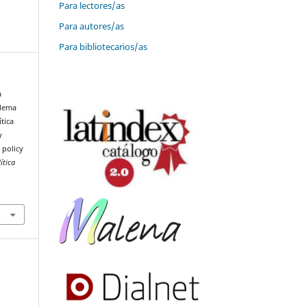
Para lectores/as
Para autores/as
Para bibliotecarios/as
a
blema
tica
y
 policy
ítica