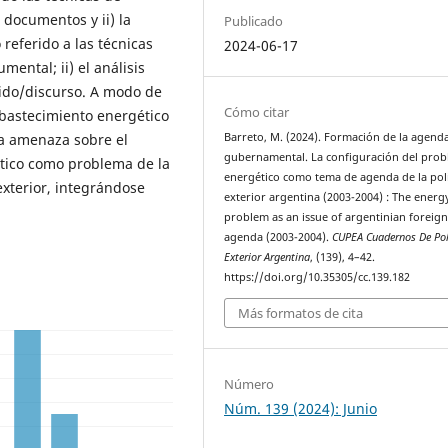
 documentos y ii) la
Publicado
 referido a las técnicas
2024-06-17
mental; ii) el análisis
enido/discurso. A modo de
Cómo citar
abastecimiento energético
na amenaza sobre el
Barreto, M. (2024). Formación de la agend
gubernamental. La configuración del pro
tico como problema de la
energético como tema de agenda de la polí
xterior, integrándose
exterior argentina (2003-2004) : The energ
problem as an issue of argentinian foreign
agenda (2003-2004).
CUPEA Cuadernos De Pol
Exterior Argentina
, (139), 4–42.
https://doi.org/10.35305/cc.139.182
Más formatos de cita
Número
Núm. 139 (2024): Junio