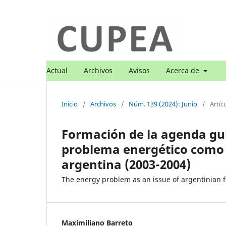
Actual
Archivos
Avisos
Acerca de
Inicio
/
Archivos
/
Núm. 139 (2024): Junio
/
Artíc
Formación de la agenda gu
problema energético como t
argentina (2003-2004)
The energy problem as an issue of argentinian 
Maximiliano Barreto