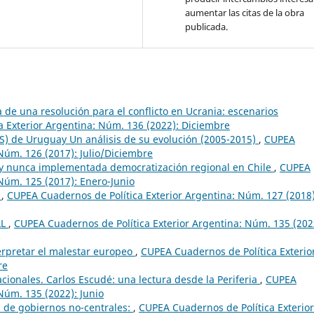
aumentar las citas de la obra
publicada.
 de una resolución para el conflicto en Ucrania: escenarios
 Exterior Argentina: Núm. 136 (2022): Diciembre
S) de Uruguay Un análisis de su evolución (2005-2015)
,
CUPEA
 Núm. 126 (2017): Julio/Diciembre
 y nunca implementada democratización regional en Chile
,
CUPEA
 Núm. 125 (2017): Enero-Junio
:
,
CUPEA Cuadernos de Política Exterior Argentina: Núm. 127 (2018)
AL
,
CUPEA Cuadernos de Política Exterior Argentina: Núm. 135 (202
erpretar el malestar europeo
,
CUPEA Cuadernos de Política Exterio
re
acionales. Carlos Escudé: una lectura desde la Periferia
,
CUPEA
Núm. 135 (2022): Junio
s de gobiernos no-centrales:
,
CUPEA Cuadernos de Política Exterior