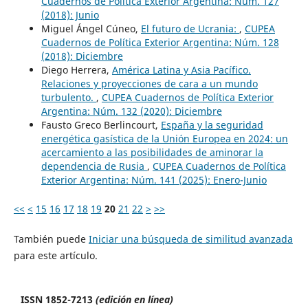
Cuadernos de Política Exterior Argentina: Núm. 127
(2018): Junio
Miguel Ángel Cúneo,
El futuro de Ucrania:
,
CUPEA
Cuadernos de Política Exterior Argentina: Núm. 128
(2018): Diciembre
Diego Herrera,
América Latina y Asia Pacífico.
Relaciones y proyecciones de cara a un mundo
turbulento.
,
CUPEA Cuadernos de Política Exterior
Argentina: Núm. 132 (2020): Diciembre
Fausto Greco Berlincourt,
España y la seguridad
energética gasística de la Unión Europea en 2024: un
acercamiento a las posibilidades de aminorar la
dependencia de Rusia
,
CUPEA Cuadernos de Política
Exterior Argentina: Núm. 141 (2025): Enero-Junio
<<
<
15
16
17
18
19
20
21
22
>
>>
También puede
Iniciar una búsqueda de similitud avanzada
para este artículo.
ISSN 1852-7213
(edición en línea)