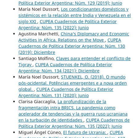
Política Exterior Argentina: Núm. 129 (2019): Junio
María Noel Dussort,
Los condicionantes domésticos y
sistémicos en la relación entre India y Venezuela en el
siglo XXI
,
CUPEA Cuadernos de Política Exterior
Argentina: Núm. 135 (2022): Junio
Agustina Marchetti,
China’s Diplomacy and Economic
Activities in Africa. Relations on the Move
,
CUPEA
Cuadernos de Política Exterior Argentina: Núm. 130
(2019): Diciembre
Santiago Molfino,
Claves para entender el conflicto de
Tigray
,
CUPEA Cuadernos de Política Exterior
Argentina: Núm. 134 (2021): Diciembre
María Noel Dussort,
STUENKEL, O. (2018). O mundo
pós-ocidental. Potências emergentes e a nova orden
global.
,
CUPEA Cuadernos de Política Exterior
Argentina: Núm. 131 (2020): Junio
Clarisa Giaccaglia,
La profundización de la
fragmentación intra BRICS. La pandemia como
acelerador de tendencias y la guerra ruso ucraniana
en la turbación de identidades
,
CUPEA Cuadernos de
Política Exterior Argentina: Núm. 135 (2022): Junio
Miguel Ángel Cúneo,
El futuro de Ucrania:
,
CUPEA