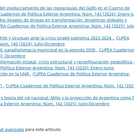
s del involucramiento de las monarquías del Golfo en el Cuerno de
uadernos de Política Exterior Argentina: Núm. 143 (2026): Enero-J
os ilegales de drogas en transformación: dinámicas globales y
EA Cuadernos de Política Exterior Argentina: Núm. 142 (2025): Juli
hile y Uruguay ante la crisis israelí-palestina 2023-2024.
,
CUPEA
Núm. 140 (2024): Julio-Diciembre
il: paradiplomacia municipal en la agenda 2030
,
CUPEA Cuaderno
3): Diciembre
formación estatal, crisis estructural y reconfiguración geopolítica
olítica Exterior Argentina: Núm. 143 (2026): Enero-Junio
ación en la UNR
,
CUPEA Cuadernos de Política Exterior Argentina:
s?
,
CUPEA Cuadernos de Política Exterior Argentina: Núm. 142 (202
 y teoría del rol nacional: Milei y la proyección de Argentina como 
a Exterior Argentina: Núm. 142 (2025): Julio-Diciembre
tud avanzada
para este artículo.