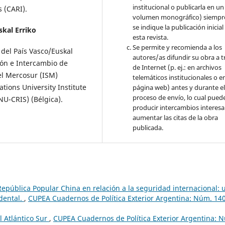
institucional o publicarla en un
s (CARI).
volumen monográfico) siempr
se indique la publicación inicial
skal Erriko
esta revista.
Se permite y recomienda a los
 del País Vasco/Euskal
autores/as difundir su obra a t
ión e Intercambio de
de Internet (p. ej.: en archivos
del Mercosur (ISM)
telemáticos institucionales o e
tions University Institute
página web) antes y durante e
proceso de envío, lo cual pued
NU-CRIS) (Bélgica).
producir intercambios interesa
aumentar las citas de la obra
publicada.
República Popular China en relación a la seguridad internacional: 
idental.
,
CUPEA Cuadernos de Política Exterior Argentina: Núm. 14
l Atlántico Sur
,
CUPEA Cuadernos de Política Exterior Argentina: 