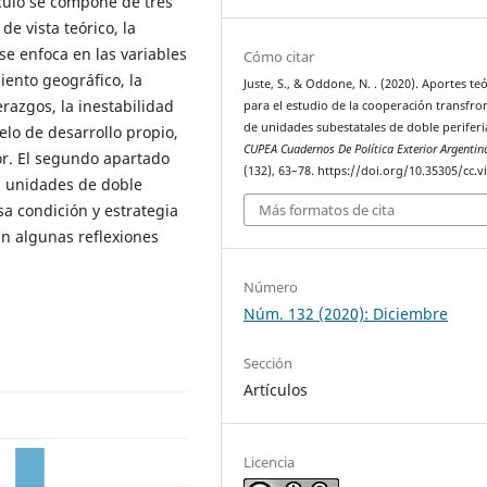
ículo se compone de tres
e vista teórico, la
 se enfoca en las variables
Cómo citar
ento geográfico, la
Juste, S., & Oddone, N. . (2020). Aportes te
erazgos, la inestabilidad
para el estudio de la cooperación transfro
de unidades subestatales de doble periferi
elo de desarrollo propio,
CUPEA Cuadernos De Política Exterior Argentin
lor. El segundo apartado
(132), 63–78. https://doi.org/10.35305/cc.v
as unidades de doble
Más formatos de cita
a condición y estrategia
an algunas reflexiones
Número
Núm. 132 (2020): Diciembre
Sección
Artículos
Licencia