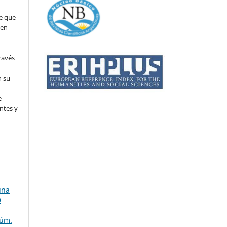
e que
 en
ravés
n su
l
e
ntes y
una
0
Núm.