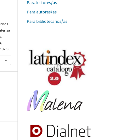
Para lectores/as
Para autores/as
Para bibliotecarios/as
óricos
nteriza
a.
a
,
i132.95