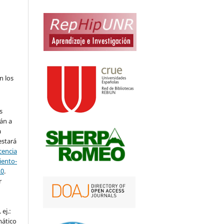
n los
s
án a
a
estará
cencia
ento-
.0
.
r
ej.:
mático