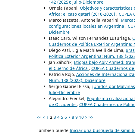
142 (2025): Julio-Diciembre
Ornela Fabani,
Objetivos y característica
África: el caso qatarí (2010-2026)
,
CUPEA C
Marco Iazzetta, Antonella Paparini,
Mercad
configuraciones locales en Argentina
,
CUP
Diciembre
Isaac Caro, Wilson Fernandez Luzuriaga,
C
Cuadernos de Política Exterior Argentina: 
Diego Azzi, Ligia Machiavelli de Lima,
Bras
Política Exterior Argentina: Núm. 138 (202
Jan Záhořík,
Etiopía bajo Abiy Ahmed: trans
el Cuerno de África
,
CUPEA Cuadernos de P
Patricia Rojo,
Acciones de Internacionaliz
Núm. 138 (2023): Diciembre
Sergio Gabriel Eissa,
¿Unidos por Malvina
Julio-Diciembre
Alejandro Frenkel,
Populismo civilizacional
de Occidente
,
CUPEA Cuadernos de Polític
<<
<
1
2
3
4
5
6
7
8
9
10
>
>>
También puede
Iniciar una búsqueda de simili