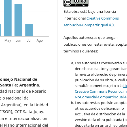
Esta obra está bajo una licencia
internacional
Creative Commons
Atribución-CompartirIgual 4.0
.
Aquellos autores/as que tengan
publicaciones con esta revista, acepta
términos siguientes:
Los autores/as conservarán su
derechos de autor y garantizar
la revista el derecho de primer
Consejo Nacional de
publicación de su obra, el cuál 
 Santa Fe; Argentina.
simultáneamente sujeto a la
Li
idad Nacional de Rosario
Creative Commons Reconocimi
NoComercial-CompartirIgual 4
ejo Nacional de
Los autores/as podrán adopta
, Argentina), en la Unidad
otros acuerdos de licencia no
CISOR), CCT Salta-Jujuy.
exclusiva de distribución de la
a e Internacionalización
versión de la obra publicada (p. 
 el Plano Internacional del
depositarla en un archivo tele