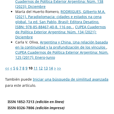
Cuadernos de Política Exterior Argentina: Núm. 138
(2023): Diciembre
María del Huerto Romero,
RODRIGUES, Gilberto M.A.
(2021). Paradiplomacia: cidades e estados na cena
global. 1a ed. San Pablo, Brasil: Editora Desatino.
ISBN: 978-85-88467-40-8. 116 pp.
,
CUPEA Cuadernos
de Política Exterior Argentina: Núm. 134 (2021):
Diciembre
Carla V. Oliva,
Argentina y China. Una relación basada
en la continuidad y la profundización de los vínculos
,
CUPEA Cuadernos de Política Exterior Argentina: Núm.
125 (2017): Enero-Junio
<<
<
5
6
7
8
9
10
11
12
13
14
>
>>
También puede
Iniciar una búsqueda de similitud avanzada
para este artículo.
ISSN 1852-7213
(edición en línea)
ISSN 0326-7806
(edición impresa)