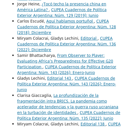
Jorge Heine,
¿Tocó techo la presencia china en
América Latina?
,
CUPEA Cuadernos de Política
Exterior Argentina: Núm. 129 (2019): Junio
Carlos Escudé,
Aquí hablamos portuñol
,
CUPEA
Cuadernos de Política Exterior Argentina: Núm. 128
(2018): Diciembre
Miryam Colacrai, Gladys Lechini,
Editorial
,
CUPEA
Cuadernos de Política Exterior Argentina: Núm. 136
(2022): Diciembre
Samir Bhattacharya,
From Observer to Player:
Evaluating Africa’s Preparedness for Effective G20
Participation
,
CUPEA Cuadernos de Política Exterior
Argentina: Núm. 143 (2026): Enero-Junio
Gladys Lechini,
Editorial 143
,
CUPEA Cuadernos de
Política Exterior Argentina: Núm. 143 (2026): Enero-
Junio
Clarisa Giaccaglia,
La profundización de la
fragmentación intra BRICS. La pandemia como
acelerador de tendencias y la guerra ruso ucraniana
en la turbación de identidades
,
CUPEA Cuadernos de
Política Exterior Argentina: Núm. 135 (2022): Junio
Miryam Colacrai, Gladys Lechini,
Editorial 138
,
CUPEA