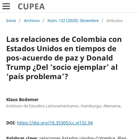
Inicio
/
Archivos
/
Núm. 132 (2020): Diciembre
/
Artículos
Las relaciones de Colombia con
Estados Unidos en tiempos de
pos-acuerdo de paz y Donald
Trump ¿Del ‘socio ejemplar’ al
‘país problema’?
Klaus Bodemer
Instituto de Estudios Latinoamericanos. Hamburgo; Alemania.
DOI:
https://doi.org/10.35305/cc.vi132.94
Palabras clave:
relaciones Estados Unidos-Colombia, Plan