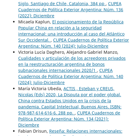
Siglo, Santiago de Chile, Catalonia, 384 pp
,
CUPEA
Cuadernos de Política Exterior Argentina: Núm. 136
(2022): Diciembre
Micaela Kaplun,
El posicionamiento de la República
Popular China en relación a la seguridad
internacional: una introducción al caso del Atlántico
Sur Occidental.
,
CUPEA Cuadernos de Política Exterior
Argentina: Núm. 140 (2024): Julio-Diciembre
Victoria Lucía Daghero, Alejandro Gabriel Manzo,
Cualidades y articulación de los acreedores privados
en la reestructuración argentina de bonos
subnacionales internacionales 2020/1
,
CUPEA
Cuadernos de Política Exterior Argentina: Núm. 140
(2024): Julio-Diciembre
María Victoria Ubeda,
ACTIS , Esteban y CREUS,
Nicolas (Eds) 2020, La Disputa por el poder global.
China contra Estados Unidos en la crisis de la
pandemia. Capital Intelectual, Buenos Aires. ISBN:
978-987-614-616-6. 288 pp.
,
CUPEA Cuadernos de
Política Exterior Argentina: Núm. 134 (2021):
Diciembre
Fabian Drisun,
Reseña: Relaciones internacionales: