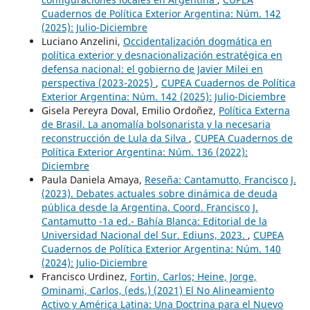
Cuadernos de Política Exterior Argentina: Núm. 142
(2025): Julio-Diciembre
Luciano Anzelini,
Occidentalización dogmática en
política exterior y desnacionalización estratégica en
defensa nacional: el gobierno de Javier Milei en
perspectiva (2023-2025)
,
CUPEA Cuadernos de Política
Exterior Argentina: Núm. 142 (2025): Julio-Diciembre
Gisela Pereyra Doval, Emilio Ordoñez,
Política Externa
de Brasil. La anomalía bolsonarista y la necesaria
reconstrucción de Lula da Silva
,
CUPEA Cuadernos de
Política Exterior Argentina: Núm. 136 (2022):
Diciembre
Paula Daniela Amaya,
Reseña: Cantamutto, Francisco J.
(2023). Debates actuales sobre dinámica de deuda
pública desde la Argentina. Coord. Francisco J.
Cantamutto -1a ed.- Bahía Blanca: Editorial de la
Universidad Nacional del Sur. Ediuns, 2023.
,
CUPEA
Cuadernos de Política Exterior Argentina: Núm. 140
(2024): Julio-Diciembre
Francisco Urdinez,
Fortin, Carlos; Heine, Jorge,
Ominami, Carlos, (eds.) (2021) El No Alineamiento
Activo y América Latina: Una Doctrina para el Nuevo