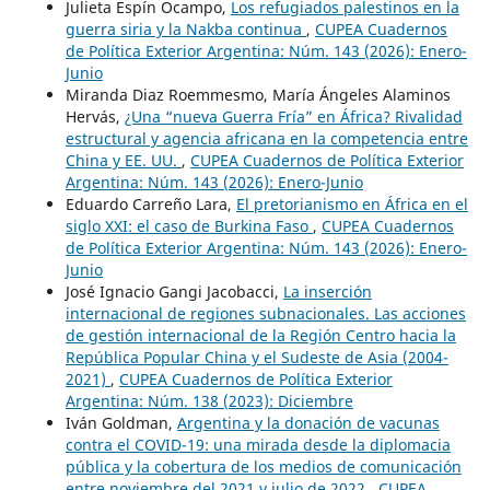
Julieta Espín Ocampo,
Los refugiados palestinos en la
guerra siria y la Nakba continua
,
CUPEA Cuadernos
de Política Exterior Argentina: Núm. 143 (2026): Enero-
Junio
Miranda Diaz Roemmesmo, María Ángeles Alaminos
Hervás,
¿Una “nueva Guerra Fría” en África? Rivalidad
estructural y agencia africana en la competencia entre
China y EE. UU.
,
CUPEA Cuadernos de Política Exterior
Argentina: Núm. 143 (2026): Enero-Junio
Eduardo Carreño Lara,
El pretorianismo en África en el
siglo XXI: el caso de Burkina Faso
,
CUPEA Cuadernos
de Política Exterior Argentina: Núm. 143 (2026): Enero-
Junio
José Ignacio Gangi Jacobacci,
La inserción
internacional de regiones subnacionales. Las acciones
de gestión internacional de la Región Centro hacia la
República Popular China y el Sudeste de Asia (2004-
2021)
,
CUPEA Cuadernos de Política Exterior
Argentina: Núm. 138 (2023): Diciembre
Iván Goldman,
Argentina y la donación de vacunas
contra el COVID-19: una mirada desde la diplomacia
pública y la cobertura de los medios de comunicación
entre noviembre del 2021 y julio de 2022
,
CUPEA