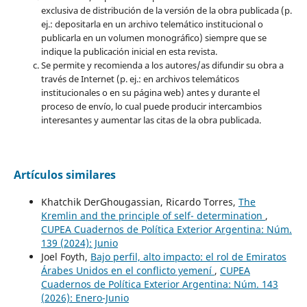
exclusiva de distribución de la versión de la obra publicada (p.
ej.: depositarla en un archivo telemático institucional o
publicarla en un volumen monográfico) siempre que se
indique la publicación inicial en esta revista.
Se permite y recomienda a los autores/as difundir su obra a
través de Internet (p. ej.: en archivos telemáticos
institucionales o en su página web) antes y durante el
proceso de envío, lo cual puede producir intercambios
interesantes y aumentar las citas de la obra publicada.
Artículos similares
Khatchik DerGhougassian, Ricardo Torres,
The
Kremlin and the principle of self- determination
,
CUPEA Cuadernos de Política Exterior Argentina: Núm.
139 (2024): Junio
Joel Foyth,
Bajo perfil, alto impacto: el rol de Emiratos
Árabes Unidos en el conflicto yemení
,
CUPEA
Cuadernos de Política Exterior Argentina: Núm. 143
(2026): Enero-Junio