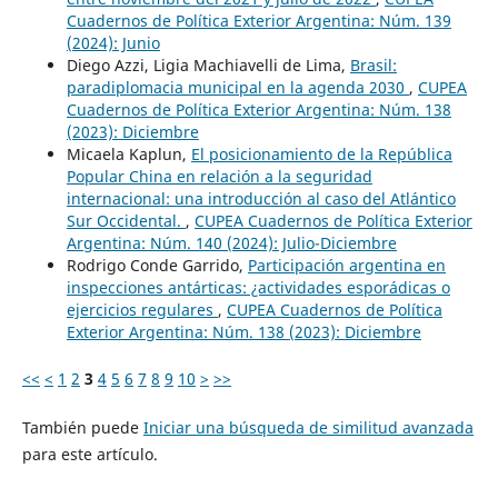
Cuadernos de Política Exterior Argentina: Núm. 139
(2024): Junio
Diego Azzi, Ligia Machiavelli de Lima,
Brasil:
paradiplomacia municipal en la agenda 2030
,
CUPEA
Cuadernos de Política Exterior Argentina: Núm. 138
(2023): Diciembre
Micaela Kaplun,
El posicionamiento de la República
Popular China en relación a la seguridad
internacional: una introducción al caso del Atlántico
Sur Occidental.
,
CUPEA Cuadernos de Política Exterior
Argentina: Núm. 140 (2024): Julio-Diciembre
Rodrigo Conde Garrido,
Participación argentina en
inspecciones antárticas: ¿actividades esporádicas o
ejercicios regulares
,
CUPEA Cuadernos de Política
Exterior Argentina: Núm. 138 (2023): Diciembre
<<
<
1
2
3
4
5
6
7
8
9
10
>
>>
También puede
Iniciar una búsqueda de similitud avanzada
para este artículo.