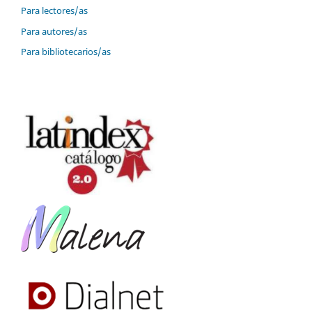
Para lectores/as
Para autores/as
Para bibliotecarios/as