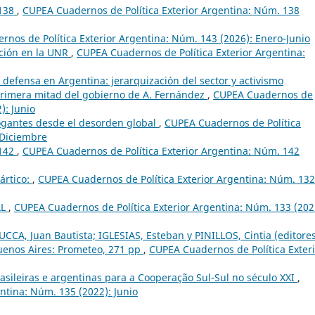
 138
,
CUPEA Cuadernos de Política Exterior Argentina: Núm. 138
nos de Política Exterior Argentina: Núm. 143 (2026): Enero-Junio
ación en la UNR
,
CUPEA Cuadernos de Política Exterior Argentina:
 defensa en Argentina: jerarquización del sector y activismo
a primera mitad del gobierno de A. Fernández
,
CUPEA Cuadernos de
): Junio
ogantes desde el desorden global
,
CUPEA Cuadernos de Política
-Diciembre
 142
,
CUPEA Cuadernos de Política Exterior Argentina: Núm. 142
ártico:
,
CUPEA Cuadernos de Política Exterior Argentina: Núm. 132
AL
,
CUPEA Cuadernos de Política Exterior Argentina: Núm. 133 (202
CCA, Juan Bautista; IGLESIAS, Esteban y PINILLOS, Cintia (editores
Buenos Aires: Prometeo, 271 pp
,
CUPEA Cuadernos de Política Exter
asileiras e argentinas para a Cooperação Sul-Sul no século XXI
,
ntina: Núm. 135 (2022): Junio