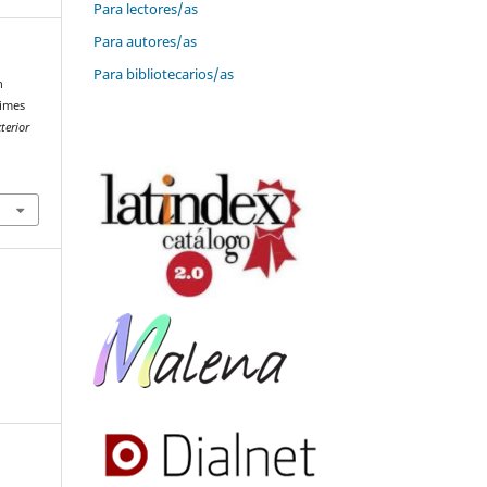
Para lectores/as
Para autores/as
Para bibliotecarios/as
n
times
terior