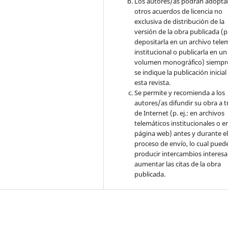
Los autores/as podrán adopta
otros acuerdos de licencia no
exclusiva de distribución de la
versión de la obra publicada (p. 
depositarla en un archivo tele
institucional o publicarla en un
volumen monográfico) siempr
se indique la publicación inicial
esta revista.
Se permite y recomienda a los
autores/as difundir su obra a t
de Internet (p. ej.: en archivos
telemáticos institucionales o e
página web) antes y durante e
proceso de envío, lo cual pued
producir intercambios interesa
aumentar las citas de la obra
publicada.