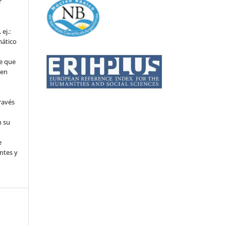
r
ej.:
mático
e que
 en
ravés
n su
l
e
ntes y