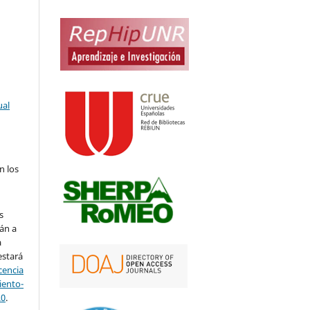
ual
n los
s
án a
a
estará
cencia
ento-
.0
.