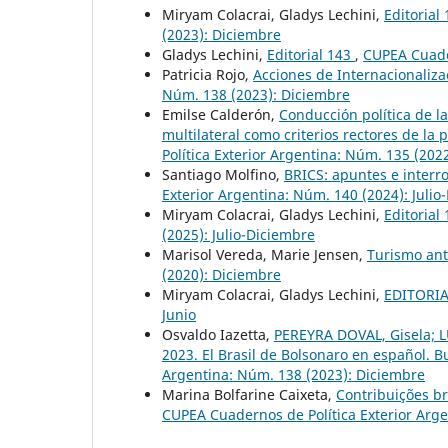
Miryam Colacrai, Gladys Lechini,
Editorial
(2023): Diciembre
Gladys Lechini,
Editorial 143
,
CUPEA Cuader
Patricia Rojo,
Acciones de Internacionaliz
Núm. 138 (2023): Diciembre
Emilse Calderón,
Conducción política de la
multilateral como criterios rectores de l
Política Exterior Argentina: Núm. 135 (2022
Santiago Molfino,
BRICS: apuntes e interr
Exterior Argentina: Núm. 140 (2024): Julio
Miryam Colacrai, Gladys Lechini,
Editorial
(2025): Julio-Diciembre
Marisol Vereda, Marie Jensen,
Turismo ant
(2020): Diciembre
Miryam Colacrai, Gladys Lechini,
EDITORI
Junio
Osvaldo Iazetta,
PEREYRA DOVAL, Gisela; LU
2023. El Brasil de Bolsonaro en español. 
Argentina: Núm. 138 (2023): Diciembre
Marina Bolfarine Caixeta,
Contribuições br
CUPEA Cuadernos de Política Exterior Arge