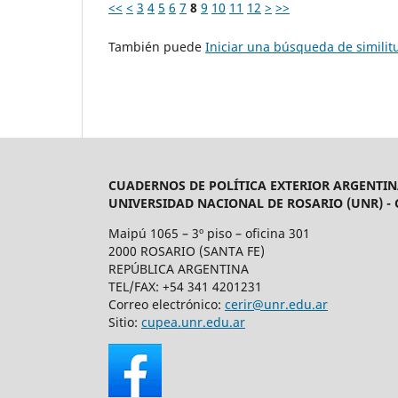
<<
<
3
4
5
6
7
8
9
10
11
12
>
>>
También puede
Iniciar una búsqueda de simili
CUADERNOS DE POLÍTICA EXTERIOR ARGENTIN
UNIVERSIDAD NACIONAL DE ROSARIO (UNR) -
Maipú 1065 – 3º piso – oficina 301
2000 ROSARIO (SANTA FE)
REPÚBLICA ARGENTINA
TEL/FAX: +54 341 4201231
Correo electrónico:
cerir@unr.edu.ar
Sitio:
cupea.unr.edu.ar