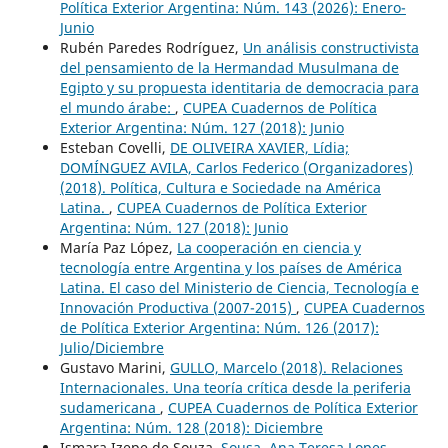
Política Exterior Argentina: Núm. 143 (2026): Enero-
Junio
Rubén Paredes Rodríguez,
Un análisis constructivista
del pensamiento de la Hermandad Musulmana de
Egipto y su propuesta identitaria de democracia para
el mundo árabe:
,
CUPEA Cuadernos de Política
Exterior Argentina: Núm. 127 (2018): Junio
Esteban Covelli,
DE OLIVEIRA XAVIER, Lídia;
DOMÍNGUEZ AVILA, Carlos Federico (Organizadores)
(2018). Política, Cultura e Sociedade na América
Latina.
,
CUPEA Cuadernos de Política Exterior
Argentina: Núm. 127 (2018): Junio
María Paz López,
La cooperación en ciencia y
tecnología entre Argentina y los países de América
Latina. El caso del Ministerio de Ciencia, Tecnología e
Innovación Productiva (2007-2015)
,
CUPEA Cuadernos
de Política Exterior Argentina: Núm. 126 (2017):
Julio/Diciembre
Gustavo Marini,
GULLO, Marcelo (2018). Relaciones
Internacionales. Una teoría crítica desde la periferia
sudamericana
,
CUPEA Cuadernos de Política Exterior
Argentina: Núm. 128 (2018): Diciembre
Ismara Izepe de Souza,
Sousa, Ana Teresa Lopes