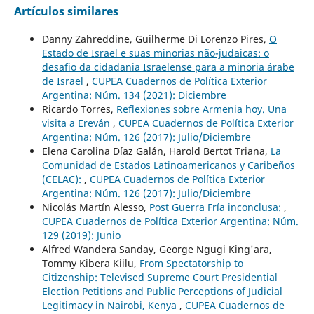
Artículos similares
Danny Zahreddine, Guilherme Di Lorenzo Pires,
O
Estado de Israel e suas minorias não-judaicas: o
desafio da cidadania Israelense para a minoria árabe
de Israel
,
CUPEA Cuadernos de Política Exterior
Argentina: Núm. 134 (2021): Diciembre
Ricardo Torres,
Reflexiones sobre Armenia hoy. Una
visita a Ereván
,
CUPEA Cuadernos de Política Exterior
Argentina: Núm. 126 (2017): Julio/Diciembre
Elena Carolina Díaz Galán, Harold Bertot Triana,
La
Comunidad de Estados Latinoamericanos y Caribeños
(CELAC):
,
CUPEA Cuadernos de Política Exterior
Argentina: Núm. 126 (2017): Julio/Diciembre
Nicolás Martín Alesso,
Post Guerra Fría inconclusa:
,
CUPEA Cuadernos de Política Exterior Argentina: Núm.
129 (2019): Junio
Alfred Wandera Sanday, George Ngugi King'ara,
Tommy Kibera Kiilu,
From Spectatorship to
Citizenship: Televised Supreme Court Presidential
Election Petitions and Public Perceptions of Judicial
Legitimacy in Nairobi, Kenya
,
CUPEA Cuadernos de