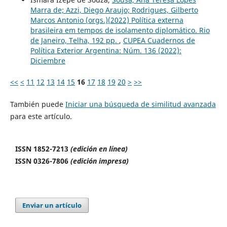
Marra de; Azzi, Diego Araujo; Rodrigues, Gilberto
Marcos Antonio (orgs.)(2022) Política externa
brasileira em tempos de isolamento diplomático. Rio
de Janeiro, Telha, 192 pp.
,
CUPEA Cuadernos de
Política Exterior Argentina: Núm. 136 (2022):
Diciembre
<<
<
11
12
13
14
15
16
17
18
19
20
>
>>
También puede
Iniciar una búsqueda de similitud avanzada
para este artículo.
ISSN 1852-7213
(edición en línea)
ISSN 0326-7806
(edición impresa)
Enviar un artículo