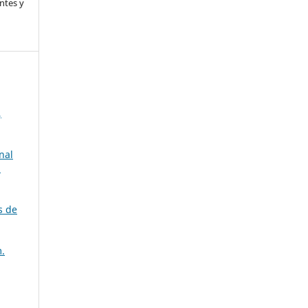
ntes y
,
nal
1
s de
.
.