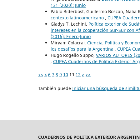
131 (2020): Junio
Pablo Biderbost, Guillermo Boscán, Nalia 
contexto latinoamericano
,
CUPEA Cuadernos
Gladys T. Lechini,
Política exterior de Sud
intereses en la cooperación Sur-Sur con Á
(2016): Enero-Junio
Miryam Colacrai,
Ciencia, Política y Econo
los desafíos para la Argentina
,
CUPEA Cuad
Hugo Rogelio Suppo,
VARIOS AUTORES (2014
,
CUPEA Cuadernos de Política Exterior Arg
<<
<
6
7
8
9
10
11
12
>
>>
También puede
Iniciar una búsqueda de simili
CUADERNOS DE POLÍTICA EXTERIOR ARGENTIN