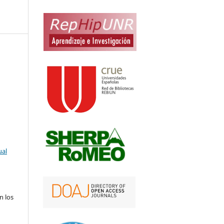
ual
n los