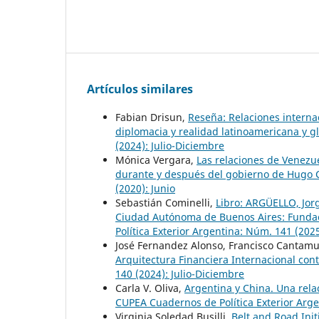
Artículos similares
Fabian Drisun,
Reseña: Relaciones internac
diplomacia y realidad latinoamericana y g
(2024): Julio-Diciembre
Mónica Vergara,
Las relaciones de Venezue
durante y después del gobierno de Hugo
(2020): Junio
Sebastián Cominelli,
Libro: ARGÜELLO, Jorge
Ciudad Autónoma de Buenos Aires: Funda
Política Exterior Argentina: Núm. 141 (202
José Fernandez Alonso, Francisco Cantamu
Arquitectura Financiera Internacional c
140 (2024): Julio-Diciembre
Carla V. Oliva,
Argentina y China. Una rela
CUPEA Cuadernos de Política Exterior Arge
Virginia Soledad Busilli,
Belt and Road Init