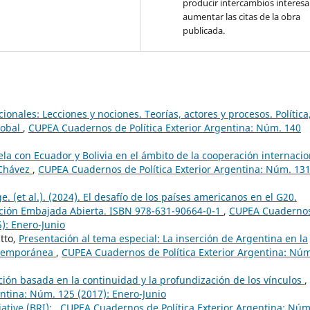
producir intercambios interesa
aumentar las citas de la obra
publicada.
ionales: Lecciones y nociones. Teorías, actores y procesos. Política
lobal
,
CUPEA Cuadernos de Política Exterior Argentina: Núm. 140
la con Ecuador y Bolivia en el ámbito de la cooperación internacio
 Chávez
,
CUPEA Cuadernos de Política Exterior Argentina: Núm. 13
. (et al.). (2024). El desafío de los países americanos en el G20.
ción Embajada Abierta. ISBN 978-631-90664-0-1
,
CUPEA Cuaderno
5): Enero-Junio
tto,
Presentación al tema especial: La inserción de Argentina en la
ontemporánea
,
CUPEA Cuadernos de Política Exterior Argentina: Núm
ción basada en la continuidad y la profundización de los vínculos
,
ntina: Núm. 125 (2017): Enero-Junio
iative (BRI):
,
CUPEA Cuadernos de Política Exterior Argentina: Núm