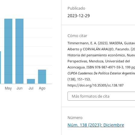
Publicado
2023-12-29
Cómo citar
Timmermann, E. A. (2023). MASERA, Gusta
Alberto y CORVALÁN ARAUJO, Facundo. (20
Historia del pensamiento económico, Nuev
Perspectivas, Mendoza, Universidad del
Aconcagua. ISBN 978-987-4971-59-3, 199 pp
CUPEA Cuadernos De Política Exterior Argentin
(138), 151–153.
https://doi.org/10.35305/cc.138.187
Más formatos de cita
Número
Núm. 138 (2023): Diciembre