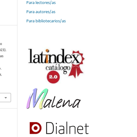
Para lectores/as
Para autores/as
Para bibliotecarios/as
vo
23).
as
.
a
,