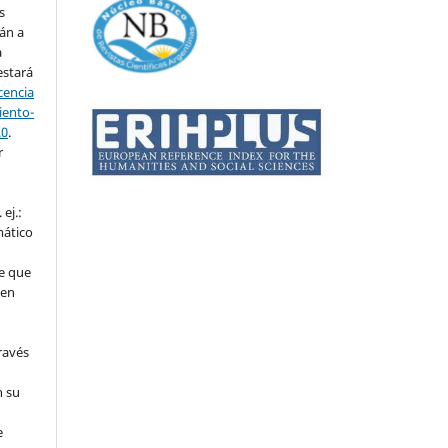
s
án a
a
estará
cencia
ento-
.0
.
r
ej.:
mático
e que
 en
ravés
n su
l
e