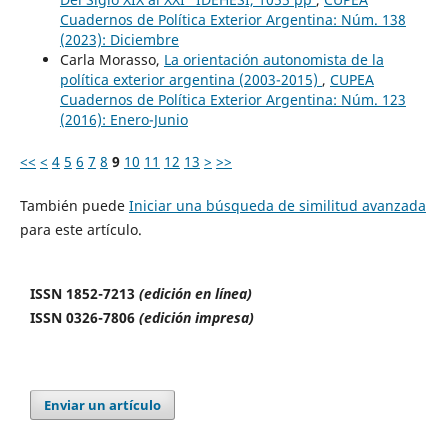
Cuadernos de Política Exterior Argentina: Núm. 138
(2023): Diciembre
Carla Morasso,
La orientación autonomista de la
política exterior argentina (2003-2015)
,
CUPEA
Cuadernos de Política Exterior Argentina: Núm. 123
(2016): Enero-Junio
<<
<
4
5
6
7
8
9
10
11
12
13
>
>>
También puede
Iniciar una búsqueda de similitud avanzada
para este artículo.
ISSN 1852-7213
(edición en línea)
ISSN 0326-7806
(edición impresa)
Enviar un artículo