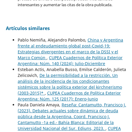
interesantes y aumentar las citas de la obra publicada.
Artículos similares
Pablo Nemiña, Alejandro Palombo,
China y Argentina
frente al endeudamiento global post-Covid-19:
Estrategias divergentes en el marco de la DSSI y el
Marco Común
,
CUPEA Cuadernos de Política Exterior
Argentina: Núm. 140 (2024): Julio-Diciembre
Esteban Actis, Anabella Busso, Emilse Calderón, Julieta
Zelicovich,
De la permisibilidad a la restricción. Un
análisis de la incidencia de los condicionantes
sistémicos sobre la política exterior del kirchnerismo
(2003-2015)*
,
CUPEA Cuadernos de Política Exterior
Argentina: Núm. 125 (2017): Enero-Junio
Paula Daniela Amaya,
Reseña: Cantamutto, Francisco J.
(2023). Debates actuales sobre dinámica de deuda
pública desde la Argentina. Coord. Francisco J.
Cantamutto -1a ed.- Bahía Blanca: Editorial de la
Universidad Nacional del Sur. Ediuns, 2023.
,
CUPEA