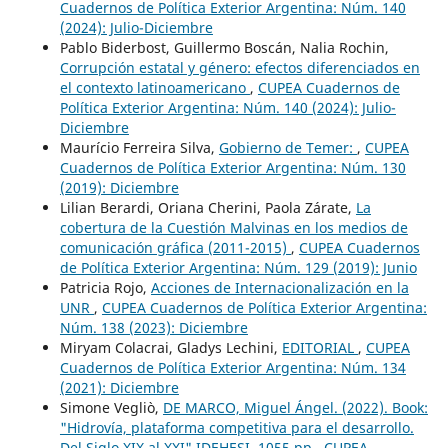
Cuadernos de Política Exterior Argentina: Núm. 140
(2024): Julio-Diciembre
Pablo Biderbost, Guillermo Boscán, Nalia Rochin,
Corrupción estatal y género: efectos diferenciados en
el contexto latinoamericano
,
CUPEA Cuadernos de
Política Exterior Argentina: Núm. 140 (2024): Julio-
Diciembre
Maurício Ferreira Silva,
Gobierno de Temer:
,
CUPEA
Cuadernos de Política Exterior Argentina: Núm. 130
(2019): Diciembre
Lilian Berardi, Oriana Cherini, Paola Zárate,
La
cobertura de la Cuestión Malvinas en los medios de
comunicación gráfica (2011-2015)
,
CUPEA Cuadernos
de Política Exterior Argentina: Núm. 129 (2019): Junio
Patricia Rojo,
Acciones de Internacionalización en la
UNR
,
CUPEA Cuadernos de Política Exterior Argentina:
Núm. 138 (2023): Diciembre
Miryam Colacrai, Gladys Lechini,
EDITORIAL
,
CUPEA
Cuadernos de Política Exterior Argentina: Núm. 134
(2021): Diciembre
Simone Vegliò,
DE MARCO, Miguel Ángel. (2022). Book:
"Hidrovía, plataforma competitiva para el desarrollo.
Del Siglo XIX al XXI" IDEHESI, 1055 pp
,
CUPEA