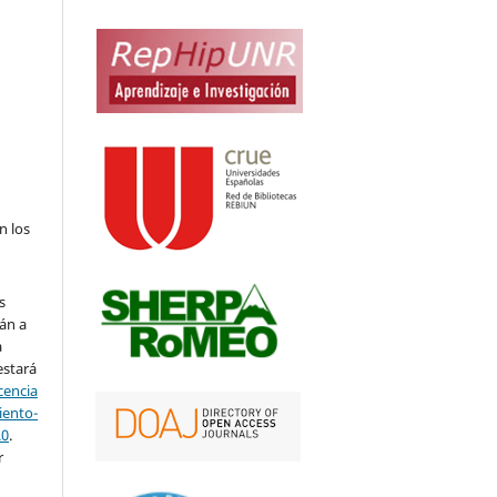
n los
s
án a
a
estará
cencia
ento-
.0
.
r