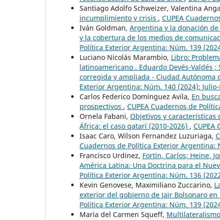
Santiago Adolfo Schweizer, Valentina An
incumplimiento y crisis
,
CUPEA Cuadernos d
Iván Goldman,
Argentina y la donación de
y la cobertura de los medios de comunicac
Política Exterior Argentina: Núm. 139 (2024
Luciano Nicolás Marambio,
Libro: Problem
latinoamericano . Eduardo Devés-Valdés ; Si
corregida y ampliada - Ciudad Autónoma d
Exterior Argentina: Núm. 140 (2024): Julio
Carlos Federico Domínguez Avila,
En busca
prospectivos
,
CUPEA Cuadernos de Política
Ornela Fabani,
Objetivos y característica
África: el caso qatarí (2010-2026)
,
CUPEA C
Isaac Caro, Wilson Fernandez Luzuriaga,
C
Cuadernos de Política Exterior Argentina: 
Francisco Urdinez,
Fortin, Carlos; Heine, J
América Latina: Una Doctrina para el Nuev
Política Exterior Argentina: Núm. 136 (202
Kevin Genovese, Maximiliano Zuccarino,
L
exterior del gobierno de Jair Bolsonaro en
Política Exterior Argentina: Núm. 139 (2024
Maria del Carmen Squeff,
Multilateralism