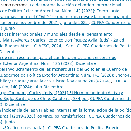
garamo Berrone,
La desnormativización del orden internacional:
e Política Exterior Argentina: Núm. 143 (2026): Enero-Junio
 vacunas contra el COVID-19: una mirada desde la diplomacia públ
ión entre noviembre del 2021 y julio de 2022
,
CUPEA Cuadernos d
): Junio
áticas internacionales y mundiales desde el pensamiento
lvia T. Álvarez ; Carlos Federico Domínguez Ávila. (Eds) - 2a ed.
e Buenos Aires : CLACSO, 2024. - San
,
CUPEA Cuadernos de Políti
-Diciembre
 de una resolución para el conflicto en Ucrania: escenarios
 Exterior Argentina: Núm. 136 (2022): Diciembre
s del involucramiento de las monarquías del Golfo en el Cuerno de
uadernos de Política Exterior Argentina: Núm. 143 (2026): Enero-J
hile y Uruguay ante la crisis israelí-palestina 2023-2024.
,
CUPEA
Núm. 140 (2024): Julio-Diciembre
orge, Ominami, Carlos, (eds.) (2021) El No Alineamiento Activo y
o Siglo, Santiago de Chile, Catalonia, 384 pp
,
CUPEA Cuadernos d
2): Diciembre
a incidencia de las variables internas en la formulación de la políti
 Brasil (2019-2020) los vínculos hemisféricos
,
CUPEA Cuadernos de
): Junio
o: ¿80 años no es nada?
,
CUPEA Cuadernos de Política Exterior