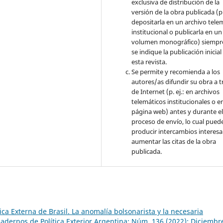
exclusiva de distribución de la
versión de la obra publicada (p. 
depositarla en un archivo tele
institucional o publicarla en un
volumen monográfico) siempr
se indique la publicación inicial
esta revista.
Se permite y recomienda a los
autores/as difundir su obra a t
de Internet (p. ej.: en archivos
telemáticos institucionales o e
página web) antes y durante e
proceso de envío, lo cual pued
producir intercambios interesa
aumentar las citas de la obra
publicada.
tica Externa de Brasil. La anomalía bolsonarista y la necesaria
dernos de Política Exterior Argentina: Núm. 136 (2022): Diciembr