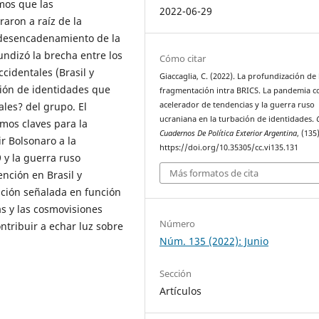
emos que las
2022-06-29
raron a raíz de la
 desencadenamiento de la
ndizó la brecha entre los
Cómo citar
ccidentales (Brasil y
Giaccaglia, C. (2022). La profundización de 
ión de identidades que
fragmentación intra BRICS. La pandemia 
les? del grupo. El
acelerador de tendencias y la guerra ruso
ucraniana en la turbación de identidades.
amos claves para la
Cuadernos De Política Exterior Argentina
, (135
r Bolsonaro a la
https://doi.org/10.35305/cc.vi135.131
 y la guerra ruso
Más formatos de cita
nción en Brasil y
ción señalada en función
as y las cosmovisiones
Número
ntribuir a echar luz sobre
Núm. 135 (2022): Junio
Sección
Artículos