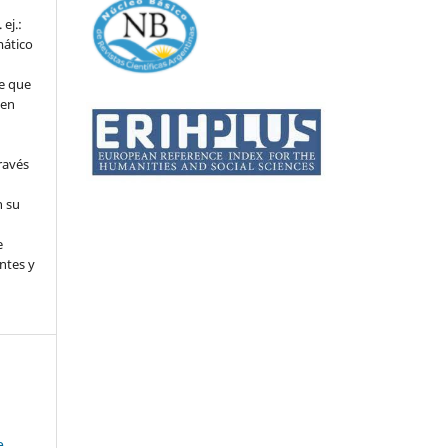
ej.:
mático
e que
 en
ravés
n su
l
e
ntes y
e