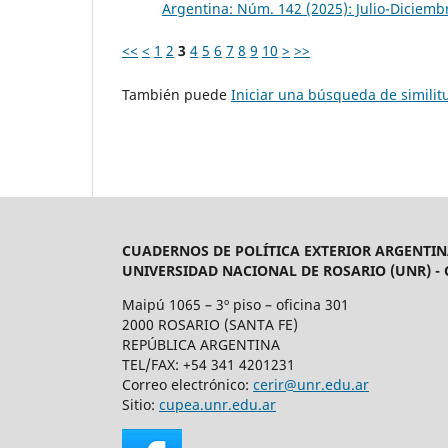
Argentina: Núm. 142 (2025): Julio-Diciemb
<<
<
1
2
3
4
5
6
7
8
9
10
>
>>
También puede
Iniciar una búsqueda de simili
CUADERNOS DE POLÍTICA EXTERIOR ARGENTIN
UNIVERSIDAD NACIONAL DE ROSARIO (UNR) -
Maipú 1065 – 3º piso – oficina 301
2000 ROSARIO (SANTA FE)
REPÚBLICA ARGENTINA
TEL/FAX: +54 341 4201231
Correo electrónico:
cerir@unr.edu.ar
Sitio:
cupea.unr.edu.ar