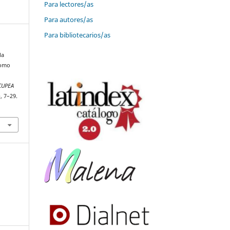
Para lectores/as
Para autores/as
Para bibliotecarios/as
la
como
CUPEA
), 7–29.