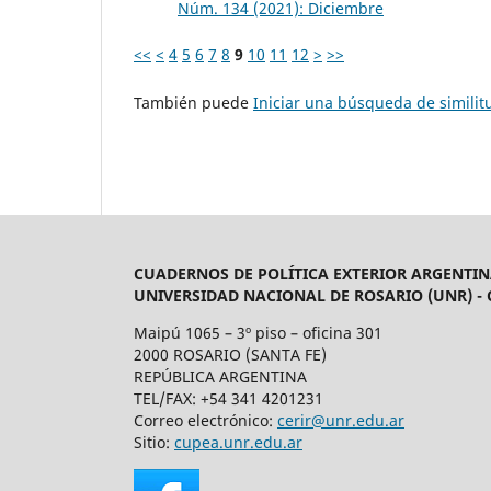
Núm. 134 (2021): Diciembre
<<
<
4
5
6
7
8
9
10
11
12
>
>>
También puede
Iniciar una búsqueda de simili
CUADERNOS DE POLÍTICA EXTERIOR ARGENTIN
UNIVERSIDAD NACIONAL DE ROSARIO (UNR) -
Maipú 1065 – 3º piso – oficina 301
2000 ROSARIO (SANTA FE)
REPÚBLICA ARGENTINA
TEL/FAX: +54 341 4201231
Correo electrónico:
cerir@unr.edu.ar
Sitio:
cupea.unr.edu.ar