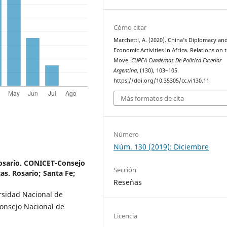
Cómo citar
Marchetti, A. (2020). China’s Diplomacy an
Economic Activities in Africa. Relations on 
Move.
CUPEA Cuadernos De Política Exterior
Argentina
, (130), 103–105.
https://doi.org/10.35305/cc.vi130.11
Más formatos de cita
Número
Núm. 130 (2019): Diciembre
osario. CONICET-Consejo
Sección
as. Rosario; Santa Fe;
Reseñas
rsidad Nacional de
Consejo Nacional de
Licencia
)