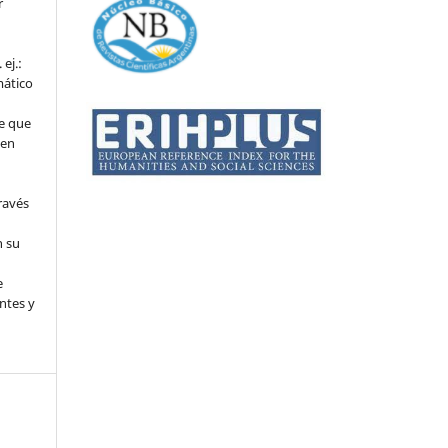
r
ej.:
mático
e que
 en
ravés
n su
l
e
ntes y