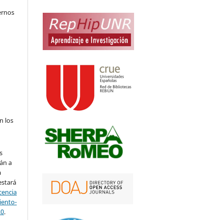
ernos
n los
s
án a
a
estará
cencia
ento-
.0
.