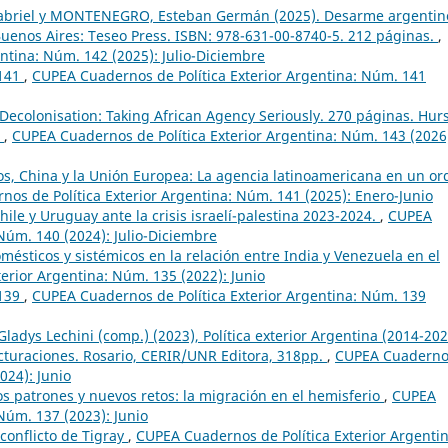
Gabriel y MONTENEGRO, Esteban Germán (2025). Desarme argentin
 Buenos Aires: Teseo Press. ISBN: 978-631-00-8740-5. 212 páginas.
,
ntina: Núm. 142 (2025): Julio-Diciembre
 141
,
CUPEA Cuadernos de Política Exterior Argentina: Núm. 141
 Decolonisation: Taking African Agency Seriously. 270 páginas. Hur
.
,
CUPEA Cuadernos de Política Exterior Argentina: Núm. 143 (2026
os, China y la Unión Europea: La agencia latinoamericana en un o
os de Política Exterior Argentina: Núm. 141 (2025): Enero-Junio
hile y Uruguay ante la crisis israelí-palestina 2023-2024.
,
CUPEA
Núm. 140 (2024): Julio-Diciembre
mésticos y sistémicos en la relación entre India y Venezuela en el
erior Argentina: Núm. 135 (2022): Junio
 139
,
CUPEA Cuadernos de Política Exterior Argentina: Núm. 139
ladys Lechini (comp.) (2023), Política exterior Argentina (2014-202
cturaciones. Rosario, CERIR/UNR Editora, 318pp.
,
CUPEA Cuaderno
024): Junio
os patrones y nuevos retos: la migración en el hemisferio
,
CUPEA
Núm. 137 (2023): Junio
conflicto de Tigray
,
CUPEA Cuadernos de Política Exterior Argentin