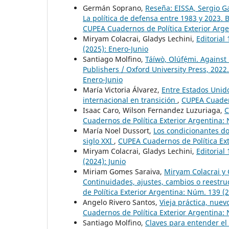
Germán Soprano,
Reseña: EISSA, Sergio 
La política de defensa entre 1983 y 2023.
CUPEA Cuadernos de Política Exterior Arge
Miryam Colacrai, Gladys Lechini,
Editorial
(2025): Enero-Junio
Santiago Molfino,
Táíwò, Olúfẹ́mi. Against
Publishers / Oxford University Press, 2022
Enero-Junio
María Victoria Álvarez,
Entre Estados Unid
internacional en transición
,
CUPEA Cuadern
Isaac Caro, Wilson Fernandez Luzuriaga,
C
Cuadernos de Política Exterior Argentina: 
María Noel Dussort,
Los condicionantes do
siglo XXI
,
CUPEA Cuadernos de Política Ext
Miryam Colacrai, Gladys Lechini,
Editorial
(2024): Junio
Miriam Gomes Saraiva,
Miryam Colacrai y G
Continuidades, ajustes, cambios o reestru
de Política Exterior Argentina: Núm. 139 (2
Angelo Rivero Santos,
Vieja práctica, nuev
Cuadernos de Política Exterior Argentina: 
Santiago Molfino,
Claves para entender el 