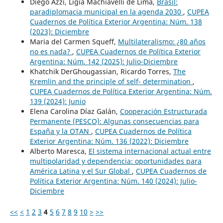
Diego Azzi, Ligia Machiavelli de Lima,
Brasil:
paradiplomacia municipal en la agenda 2030
,
CUPEA
Cuadernos de Política Exterior Argentina: Núm. 138
(2023): Diciembre
Maria del Carmen Squeff,
Multilateralismo: ¿80 años
no es nada?
,
CUPEA Cuadernos de Política Exterior
Argentina: Núm. 142 (2025): Julio-Diciembre
Khatchik DerGhougassian, Ricardo Torres,
The
Kremlin and the principle of self- determination
,
CUPEA Cuadernos de Política Exterior Argentina: Núm.
139 (2024): Junio
Elena Carolina Díaz Galán,
Cooperación Estructurada
Permanente (PESCO): Algunas consecuencias para
España y la OTAN
,
CUPEA Cuadernos de Política
Exterior Argentina: Núm. 136 (2022): Diciembre
Alberto Maresca,
El sistema internacional actual entre
multipolaridad y dependencia: oportunidades para
América Latina y el Sur Global
,
CUPEA Cuadernos de
Política Exterior Argentina: Núm. 140 (2024): Julio-
Diciembre
<<
<
1
2
3
4
5
6
7
8
9
10
>
>>