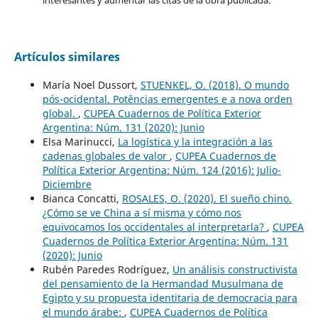
Artículos similares
María Noel Dussort,
STUENKEL, O. (2018). O mundo
pós-ocidental. Potências emergentes e a nova orden
global.
,
CUPEA Cuadernos de Política Exterior
Argentina: Núm. 131 (2020): Junio
Elsa Marinucci,
La logística y la integración a las
cadenas globales de valor
,
CUPEA Cuadernos de
Política Exterior Argentina: Núm. 124 (2016): Julio-
Diciembre
Bianca Concatti,
ROSALES, O. (2020). El sueño chino.
¿Cómo se ve China a sí misma y cómo nos
equivocamos los occidentales al interpretarla?
,
CUPEA
Cuadernos de Política Exterior Argentina: Núm. 131
(2020): Junio
Rubén Paredes Rodríguez,
Un análisis constructivista
del pensamiento de la Hermandad Musulmana de
Egipto y su propuesta identitaria de democracia para
el mundo árabe:
,
CUPEA Cuadernos de Política