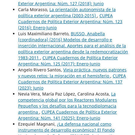
Exterior Argentina: Núm. 127 (2018): Junio
Carla Morasso,
La orientación autonomista de la
política exterior argentina (2003-2015)
,
CUPEA
Cuadernos de Política Exterior Argentina: Núm. 123
(2016): Enero-Junio
Luis Maximiliano Barreto,
BUSSO, Anabella
(coordinadora) (2016) Modelos de desarrollo e
inserción internacional. Aportes para el análisis de la
política exterior argentina desde la redemocratización
1983-2011
,
CUPEA Cuadernos de Política Exterior
Argentina: Núm. 125 (2017): Enero-Junio
Angelo Rivero Santos,
Vieja práctica, nuevos patrones
y nuevos retos: la migración en el hemisferio
,
CUPEA
Cuadernos de Política Exterior Argentina: Núm. 137
(2023): Junio
Nevia Vera, María Paz López, Carolina Acosta,
La
competencia global por los Reactores Modulares
Pequeños y los desafíos para la tecnodiplomacia
argentina
,
CUPEA Cuadernos de Política Exterior
Argentina: Núm. 141 (2025): Enero-Junio
Ezequiel Magnani,
¿La defensa nacional como
instrumento de desarrollo económico? El Fondo