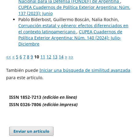
Nacional para la Defensa (FONDEF) de Argentina
,
CUPEA Cuadernos de Política Exterior Argentina: Núm.
137 (2023): Junio
Pablo Biderbost, Guillermo Boscán, Nalia Rochin,
Corrupción estatal y género: efectos diferenciados en
el contexto latinoamericano
,
CUPEA Cuadernos de
Política Exterior Argentina: Núm. 140 (2024): Julio-
Diciembre
<<
<
5
6
7
8
9
10
11
12
13
14
>
>>
También puede
Iniciar una búsqueda de similitud avanzada
para este artículo.
ISSN 1852-7213
(edición en línea)
ISSN 0326-7806
(edición impresa)
Enviar un artículo