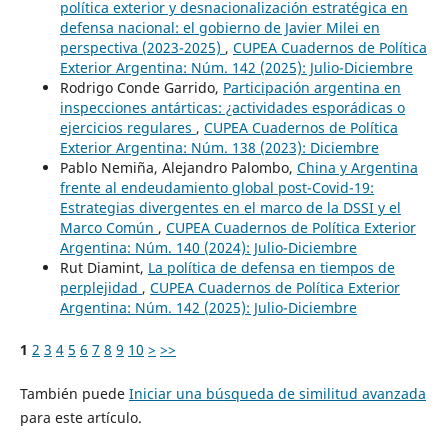
política exterior y desnacionalización estratégica en
defensa nacional: el gobierno de Javier Milei en
perspectiva (2023-2025)
,
CUPEA Cuadernos de Política
Exterior Argentina: Núm. 142 (2025): Julio-Diciembre
Rodrigo Conde Garrido,
Participación argentina en
inspecciones antárticas: ¿actividades esporádicas o
ejercicios regulares
,
CUPEA Cuadernos de Política
Exterior Argentina: Núm. 138 (2023): Diciembre
Pablo Nemiña, Alejandro Palombo,
China y Argentina
frente al endeudamiento global post-Covid-19:
Estrategias divergentes en el marco de la DSSI y el
Marco Común
,
CUPEA Cuadernos de Política Exterior
Argentina: Núm. 140 (2024): Julio-Diciembre
Rut Diamint,
La política de defensa en tiempos de
perplejidad
,
CUPEA Cuadernos de Política Exterior
Argentina: Núm. 142 (2025): Julio-Diciembre
1
2
3
4
5
6
7
8
9
10
>
>>
También puede
Iniciar una búsqueda de similitud avanzada
para este artículo.