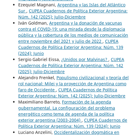
Ezequiel Magnani,
Argentina y las Islas del Atlántico
Sur
,
CUPEA Cuadernos de Política Exterior Argentina:
Núm. 142 (2025): Julio-Diciembre
Iván Goldman,
Argentina y la donación de vacunas
contra el COVID-19: una mirada desde la diplomacia
pública y la cobertura de los medios de comunicación
entre noviembre del 2021 y julio de 2022
,
CUPEA
Cuadernos de Política Exterior Argentina: Núm. 139
(2024): Junio
Sergio Gabriel Eissa,
¿Unidos por Malvinas?
,
CUPEA
Cuadernos de Política Exterior Argentina: Núm. 142
(2025): Julio-Diciembre
Alejandro Frenkel,
Populismo civilizacional y teoría del
rol nacional: Milei y la proyección de Argentina como
faro de Occidente
,
CUPEA Cuadernos de Política
Exterior Argentina: Núm. 142 (2025): Julio-Diciembre
Maximiliano Barreto,
Formación de la agenda
gubernamental. La configuración del problema
energético como tema de agenda de la política
exterior argentina (2003-2004)
,
CUPEA Cuadernos de
Política Exterior Argentina: Núm. 139 (2024): Junio
Luciano Anzelini,
Occidentalización dogmática en