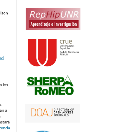
ilson
ual
n los
s
án a
a
estará
cencia