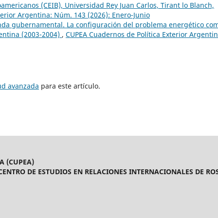
mericanos (CEIB), Universidad Rey Juan Carlos, Tirant lo Blanch,
erior Argentina: Núm. 143 (2026): Enero-Junio
nda gubernamental. La configuración del problema energético co
gentina (2003-2004)
,
CUPEA Cuadernos de Política Exterior Argentin
tud avanzada
para este artículo.
A (CUPEA)
CENTRO DE ESTUDIOS EN RELACIONES INTERNACIONALES DE ROS