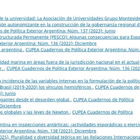
e la universidad: La Asociación de Universidades Grupo Montevid
ción autonomizante en la construcción de la gobernanza regional 
de Política Exterior Argentina: Núm. 137 (2023): Junio
tructurada Permanente (PESCO): Algunas consecuencias para Esp
xterior Argentina: Núm. 136 (2022): Diciembre
a argentina
,
CUPEA Cuadernos de Política Exterior Argentina: Núm.
sidad marina en áreas fuera de la jurisdicción nacional en el actual
r.
,
CUPEA Cuadernos de Política Exterior Argentina: Núm. 136 (202
a incidencia de las variables internas en la formulación de la políti
 Brasil (2019-2020) los vínculos hemisféricos
,
CUPEA Cuadernos de
): Junio
ogantes desde el desorden global
,
CUPEA Cuadernos de Política
-Diciembre
os globales y las leyes de Newton
,
CUPEA Cuadernos de Política
ntina en inspecciones antárticas: ¿actividades esporádicas o ejerci
xterior Argentina: Núm. 138 (2023): Diciembre
25), Pluralidad y diversidad teórica en las Relaciones Internacion