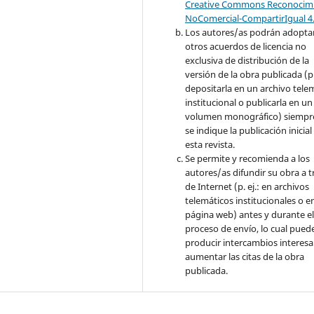
Creative Commons Reconocimi
NoComercial-CompartirIgual 4
Los autores/as podrán adopta
otros acuerdos de licencia no
exclusiva de distribución de la
versión de la obra publicada (p. 
depositarla en un archivo tele
institucional o publicarla en un
volumen monográfico) siempr
se indique la publicación inicial
esta revista.
Se permite y recomienda a los
autores/as difundir su obra a t
de Internet (p. ej.: en archivos
telemáticos institucionales o e
página web) antes y durante e
proceso de envío, lo cual pued
producir intercambios interesa
aumentar las citas de la obra
publicada.