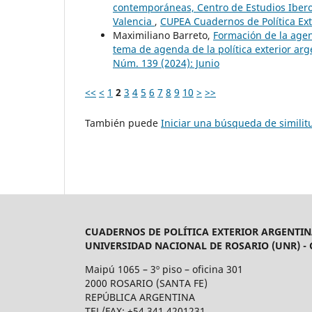
contemporáneas, Centro de Estudios Iberoa
Valencia
,
CUPEA Cuadernos de Política Ext
Maximiliano Barreto,
Formación de la age
tema de agenda de la política exterior ar
Núm. 139 (2024): Junio
<<
<
1
2
3
4
5
6
7
8
9
10
>
>>
También puede
Iniciar una búsqueda de simili
CUADERNOS DE POLÍTICA EXTERIOR ARGENTIN
UNIVERSIDAD NACIONAL DE ROSARIO (UNR) -
Maipú 1065 – 3º piso – oficina 301
2000 ROSARIO (SANTA FE)
REPÚBLICA ARGENTINA
TEL/FAX: +54 341 4201231