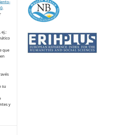
ento-
.0
.
r
ej.:
mático
e que
 en
ravés
n su
l
e
ntes y