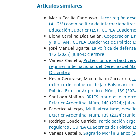
Artículos similares
María Cecilia Candusso,
Hacer región desd
(AUGM) como política de internacionaliza
Educación Superior (ES)
,
CUPEA Cuadernos 
Elena Carolina Díaz Galán,
Cooperación Es
y la OTAN
,
CUPEA Cuadernos de Política E
José Manuel Ugarte,
La Política de defens
142 (2025): Julio-Diciembre
Vanesa Castello,
Protección de la biodiver
régimen internacional del Derecho del Ma
Diciembre
Kevin Genovese, Maximiliano Zuccarino,
L
exterior del gobierno de Jair Bolsonaro en
Política Exterior Argentina: Núm. 139 (2024
Santiago Molfino,
BRICS: apuntes e interr
Exterior Argentina: Núm. 140 (2024): Julio
Federico Villegas,
Multilateralismo, desafí
Exterior Argentina: Núm. 139 (2024): Junio
Rodrigo Conde Garrido,
Participación arge
regulares
,
CUPEA Cuadernos de Política E
Vanesa Castello,
Sagrario Morán Blanco (20