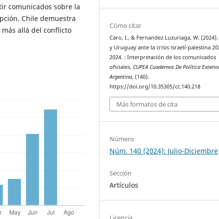
tir comunicados sobre la
epción. Chile demuestra
Cómo citar
más allá del conflicto
Caro, I., & Fernandez Luzuriaga, W. (2024).
y Uruguay ante la crisis israelí-palestina 20
2024. : Interpretación de los comunicados
oficiales.
CUPEA Cuadernos De Política Exterio
Argentina
, (140).
https://doi.org/10.35305/cc.140.218
Más formatos de cita
Número
Núm. 140 (2024): Julio-Diciembre
Sección
Artículos
Licencia