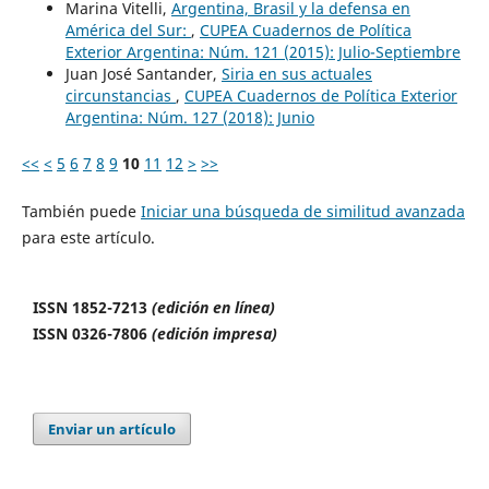
Marina Vitelli,
Argentina, Brasil y la defensa en
América del Sur:
,
CUPEA Cuadernos de Política
Exterior Argentina: Núm. 121 (2015): Julio-Septiembre
Juan José Santander,
Siria en sus actuales
circunstancias
,
CUPEA Cuadernos de Política Exterior
Argentina: Núm. 127 (2018): Junio
<<
<
5
6
7
8
9
10
11
12
>
>>
También puede
Iniciar una búsqueda de similitud avanzada
para este artículo.
ISSN 1852-7213
(edición en línea)
ISSN 0326-7806
(edición impresa)
Enviar un artículo