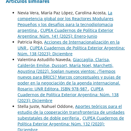
Artículos similares
Nevia Vera, María Paz López, Carolina Acosta,
La
competencia global por los Reactores Modulares
Pequeños y los desafíos para la tecnodiplomacia
argentina
,
CUPEA Cuadernos de Política Exterior
Argentina: Núm. 141 (2025): Enero-Junio
Patricia Rojo,
Acciones de Internacionalización en la
UNR
,
CUPEA Cuadernos de Política Exterior Argentina:
Núm. 138 (2023): Diciembre
Valentina Astudillo Naveda,
Giaccaglia, Clarisa,
Calderón Emilse, Dussort, María Noel, Marchetti,
Agustina (2022). Soplan nuevos vientos: ¿Tiempos
nuevos para BRICS? Marcos conceptuales y pujas de
poder en la negociación de la agenda internacional.
Rosario: UNR Editora. ISBN 978-987
,
CUPEA
Cuadernos de Política Exterior Argentina: Núm. 138
(2023): Diciembre
Stella Juste, Nahuel Oddone,
Aportes teóricos para el
estudio de la cooperación transfronteriza de unidades
subestatales de doble periferia
,
CUPEA Cuadernos de
Política Exterior Argentina: Núm. 132 (2020):
Diciembre