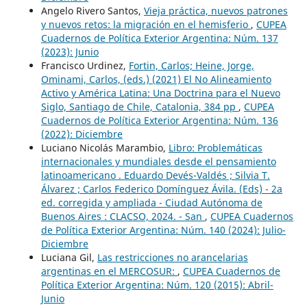
Angelo Rivero Santos,
Vieja práctica, nuevos patrones
y nuevos retos: la migración en el hemisferio
,
CUPEA
Cuadernos de Política Exterior Argentina: Núm. 137
(2023): Junio
Francisco Urdinez,
Fortin, Carlos; Heine, Jorge,
Ominami, Carlos, (eds.) (2021) El No Alineamiento
Activo y América Latina: Una Doctrina para el Nuevo
Siglo, Santiago de Chile, Catalonia, 384 pp
,
CUPEA
Cuadernos de Política Exterior Argentina: Núm. 136
(2022): Diciembre
Luciano Nicolás Marambio,
Libro: Problemáticas
internacionales y mundiales desde el pensamiento
latinoamericano . Eduardo Devés-Valdés ; Silvia T.
Álvarez ; Carlos Federico Domínguez Ávila. (Eds) - 2a
ed. corregida y ampliada - Ciudad Autónoma de
Buenos Aires : CLACSO, 2024. - San
,
CUPEA Cuadernos
de Política Exterior Argentina: Núm. 140 (2024): Julio-
Diciembre
Luciana Gil,
Las restricciones no arancelarias
argentinas en el MERCOSUR:
,
CUPEA Cuadernos de
Política Exterior Argentina: Núm. 120 (2015): Abril-
Junio