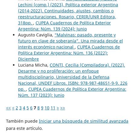
Lechini (comp.) (2023), Política exterior Argentina
(2014-2022). Continuidades, ajustes, cambios o
reestructuraciones. Rosario, CERIR/UNR Editora,
318pp.
,
CUPEA Cuadernos de Política Exterior
Argentina: Núm. 139 (2024): Junio
Augusto Caviglia,
“Malvinas: pasado, presente y
futuro en clave de soberanía”. Una mirada desde el
interés económico nacional
,
CUPEA Cuadernos de
Política Exterior Argentina: Núm. 136 (2022):
Diciembre
Luciana Micha,
CONTI, Cecilia (Compiladora). (2022).
Desarme y no proliferación: un enfoque
multidisciplinario, Universidad de la Defensa
Nacional, UNDEF Libros. ISBN: 978-987-48651-9-9. 226
pp.
,
CUPEA Cuadernos de Política Exterior Argentina:
Núm. 137 (2023): Junio
<<
<
2
3
4
5
6
7
8
9
10
11
>
>>
También puede
Iniciar una búsqueda de similitud avanzada
para este artículo.