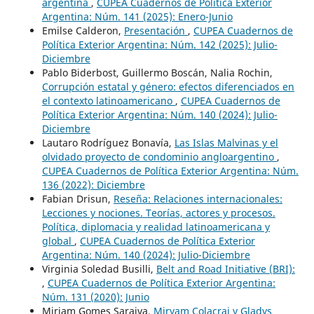
argentina
,
CUPEA Cuadernos de Política Exterior
Argentina: Núm. 141 (2025): Enero-Junio
Emilse Calderon,
Presentación
,
CUPEA Cuadernos de
Política Exterior Argentina: Núm. 142 (2025): Julio-
Diciembre
Pablo Biderbost, Guillermo Boscán, Nalia Rochin,
Corrupción estatal y género: efectos diferenciados en
el contexto latinoamericano
,
CUPEA Cuadernos de
Política Exterior Argentina: Núm. 140 (2024): Julio-
Diciembre
Lautaro Rodríguez Bonavía,
Las Islas Malvinas y el
olvidado proyecto de condominio angloargentino
,
CUPEA Cuadernos de Política Exterior Argentina: Núm.
136 (2022): Diciembre
Fabian Drisun,
Reseña: Relaciones internacionales:
Lecciones y nociones. Teorías, actores y procesos.
Política, diplomacia y realidad latinoamericana y
global
,
CUPEA Cuadernos de Política Exterior
Argentina: Núm. 140 (2024): Julio-Diciembre
Virginia Soledad Busilli,
Belt and Road Initiative (BRI):
,
CUPEA Cuadernos de Política Exterior Argentina:
Núm. 131 (2020): Junio
Miriam Gomes Saraiva,
Miryam Colacrai y Gladys