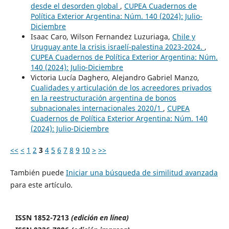
desde el desorden global
,
CUPEA Cuadernos de
Política Exterior Argentina: Núm. 140 (2024): Julio-
Diciembre
Isaac Caro, Wilson Fernandez Luzuriaga,
Chile y
Uruguay ante la crisis israelí-palestina 2023-2024.
,
CUPEA Cuadernos de Política Exterior Argentina: Núm.
140 (2024): Julio-Diciembre
Victoria Lucía Daghero, Alejandro Gabriel Manzo,
Cualidades y articulación de los acreedores privados
en la reestructuración argentina de bonos
subnacionales internacionales 2020/1
,
CUPEA
Cuadernos de Política Exterior Argentina: Núm. 140
(2024): Julio-Diciembre
<<
<
1
2
3
4
5
6
7
8
9
10
>
>>
También puede
Iniciar una búsqueda de similitud avanzada
para este artículo.
ISSN 1852-7213
(edición en línea)