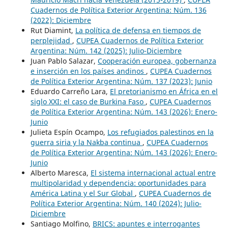
Cuadernos de Política Exterior Argentina: Núm. 136
(2022): Diciembre
Rut Diamint,
La política de defensa en tiempos de
perplejidad
,
CUPEA Cuadernos de Política Exterior
Argentina: Núm. 142 (2025): Julio-Diciembre
Juan Pablo Salazar,
Cooperación europea, gobernanza
e inserción en los países andinos
,
CUPEA Cuadernos
de Política Exterior Argentina: Núm. 137 (2023): Junio
Eduardo Carreño Lara,
El pretorianismo en África en el
siglo XXI: el caso de Burkina Faso
,
CUPEA Cuadernos
de Política Exterior Argentina: Núm. 143 (2026): Enero-
Junio
Julieta Espín Ocampo,
Los refugiados palestinos en la
guerra siria y la Nakba continua
,
CUPEA Cuadernos
de Política Exterior Argentina: Núm. 143 (2026): Enero-
Junio
Alberto Maresca,
El sistema internacional actual entre
multipolaridad y dependencia: oportunidades para
América Latina y el Sur Global
,
CUPEA Cuadernos de
Política Exterior Argentina: Núm. 140 (2024): Julio-
Diciembre
Santiago Molfino,
BRICS: apuntes e interrogantes