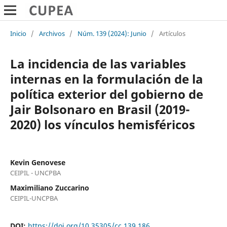
Inicio
/
Archivos
/
Núm. 139 (2024): Junio
/
Artículos
La incidencia de las variables
internas en la formulación de la
política exterior del gobierno de
Jair Bolsonaro en Brasil (2019-
2020) los vínculos hemisféricos
Kevin Genovese
CEIPIL - UNCPBA
Maximiliano Zuccarino
CEIPIL-UNCPBA
DOI:
https://doi.org/10.35305/cc.139.186