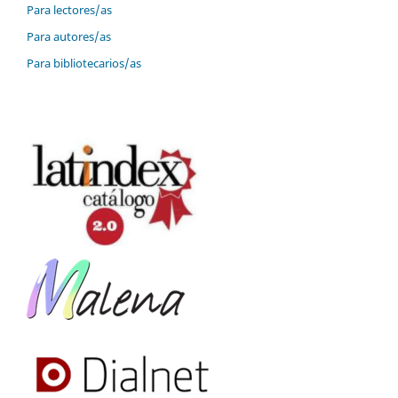
Para lectores/as
Para autores/as
Para bibliotecarios/as