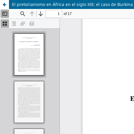
El pretorianismo en África en el siglo XXI: el caso de Burkina