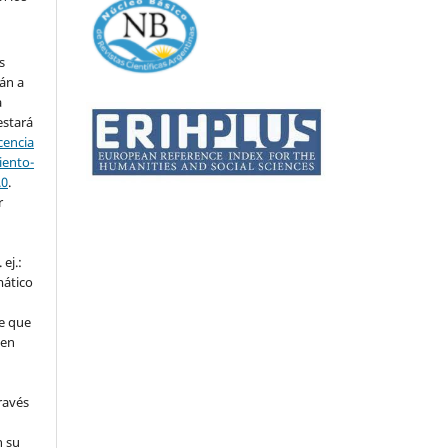
s
án a
a
estará
cencia
ento-
.0
.
r
ej.:
mático
e que
 en
ravés
n su