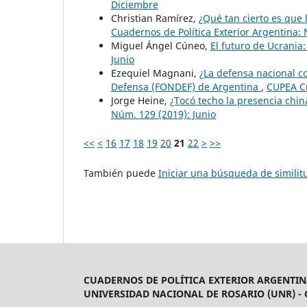
Diciembre
Christian Ramírez,
¿Qué tan cierto es que 
Cuadernos de Política Exterior Argentina: 
Miguel Ángel Cúneo,
El futuro de Ucrania
Junio
Ezequiel Magnani,
¿La defensa nacional c
Defensa (FONDEF) de Argentina
,
CUPEA Cu
Jorge Heine,
¿Tocó techo la presencia chi
Núm. 129 (2019): Junio
<<
<
16
17
18
19
20
21
22
>
>>
También puede
Iniciar una búsqueda de simili
CUADERNOS DE POLÍTICA EXTERIOR ARGENTIN
UNIVERSIDAD NACIONAL DE ROSARIO (UNR) -