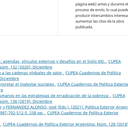
página web) antes y durante e
proceso de envío, lo cual pued
producir intercambios interesa
aumentar las citas de la obra
publicada.
agendas, vínculos externos y desafíos en el Siglo XXI.
,
CUPEA
 Núm. 132 (2020): Diciembre
ón a las cadenas globales de valor
,
CUPEA Cuadernos de Política
-Diciembre
erpretar el malestar europeo
,
CUPEA Cuadernos de Política Exterio
re
umanos en las estrategias de erradicación de la pobreza:
,
CUPEA
 Núm. 130 (2019): Diciembre
r y FERNÁNDEZ ALONSO, José (Eds.). (2021). Política Exterior Argen
-987-702-512-5. 258 pp.
,
CUPEA Cuadernos de Política Exterior
:
,
CUPEA Cuadernos de Política Exterior Argentina: Núm. 128 (2018)