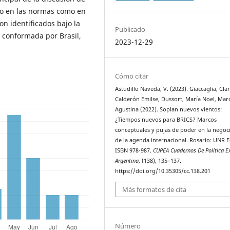
to en las normas como en
n identificados bajo la
Publicado
 conformada por Brasil,
2023-12-29
Cómo citar
Astudillo Naveda, V. (2023). Giaccaglia, Clar
Calderón Emilse, Dussort, María Noel, Marc
Agustina (2022). Soplan nuevos vientos:
¿Tiempos nuevos para BRICS? Marcos
conceptuales y pujas de poder en la negoc
de la agenda internacional. Rosario: UNR E
ISBN 978-987.
CUPEA Cuadernos De Política Ex
Argentina
, (138), 135–137.
https://doi.org/10.35305/cc.138.201
Más formatos de cita
Número