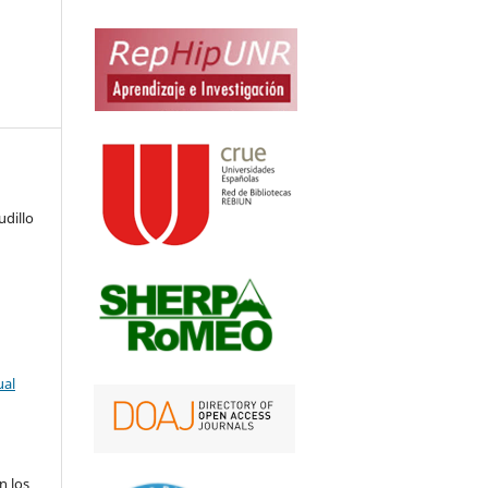
udillo
ual
n los