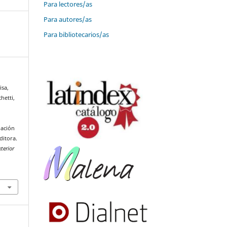
Para lectores/as
Para autores/as
Para bibliotecarios/as
isa,
hetti,
iación
ditora.
terior