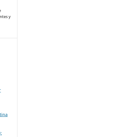
l
e
ntes y
r
tina
: