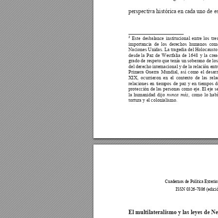
perspectiva histórica en cada uno de e
Este
desbalance
institucional
entre
los
tre
2
importancia
de
los
derechos
humanos
com
Naciones 
Unidas. 
La tragedia
 del
 Holocausto
desde
la
Paz
de
Westfalia
de
1648
y
la
crea
grado de
 respeto que
 tenía 
un soberano
 de 
lo
del derecho internacional y de la relación entr
Primera
Guerra
Mundial,
así
como
el
desarr
XIX,
ocurrieron
en
el
contexto
de
las
rela
relaciones
en
tiempos
de
paz
y
en
tiempos
d
protección de
 las 
personas como 
eje. El
 eje 
s
la
humanidad
dijo
,
como
lo
hab
nunca
más
tortura y el colonialismo.
Cuadernos de Política Exterio
ISSN 0326-7806 (edició
El multilateralismo y las leyes de 