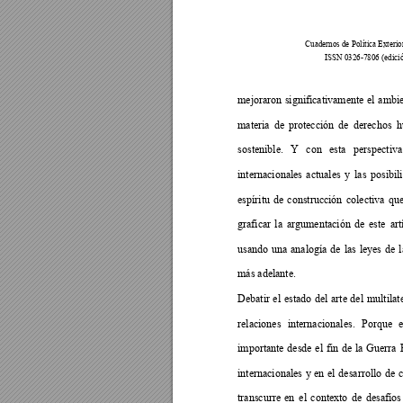
Cuadernos de Política Exterio
ISSN 0326-7806 (edició
mejoraron
significativamente
el
ambie
materia
de
protección
de
derechos
h
sostenible.
Y
con
esta
perspectiva
internacionales
actuales
y
las
posibil
espíritu
de
construcción
colectiva
qu
graficar
la
argumentación
de
este
art
usando
una
analogía
de
las
leyes
de
más adelante. 
Debatir
el
estado
del
arte
del
multilat
relaciones
internacionales.
Porque
importante
desde
el
fin
de
la
Guerra
internacionales
y
en
el
desarrollo
de
transcurre
en
el
contexto
de
desafíos