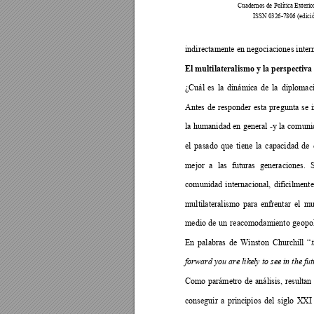
Cuadernos de Política Exterio
ISSN 0326-7806 (edició
indirectamente en negociaciones inter
El multilateralismo y la perspectiva
¿Cuál
es
la
dinámica
de
la
diplomac
Antes
de
responder
esta
pregunta
se
la 
humanidad 
en 
general
 -y
 la
 comuni
el
pasado
que
tiene
la
capacidad
de
mejor
a
las
futuras
generaciones.
comunidad
internacional,
difícilment
multilateralismo
para
enfrentar
el
mu
medio
de
un
reacomodamiento
geopol
En
palabras
de
Winston
Churchill
“
forward you are likely to see in the fu
Como
parámetro
de
análisis,
resultan
conseguir
a
principios
del
siglo
XXI