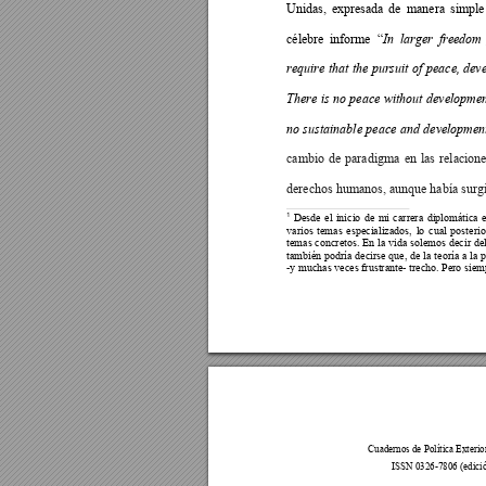
Unidas,
expresada
de
manera
simple
célebre
informe
“
In
larger
freedom
require
 that
the
pursuit
of
peace, 
dev
There
is
no
 peace
without
developmen
no 
sustainable
peace
and
developmen
cambio
de
paradigma
en
las
relacion
derechos humanos, aunque había surgi
Desde
el
inicio
de
mi
carrera
diplomática
1
varios
temas
especializados,
lo
cual
posteri
temas 
concretos. 
En 
la 
vida
 solemos
 decir
 de
también 
podría 
decirse que,
 de
 la
 teoría
 a
 la
 
-y muchas veces frustrante- trecho. Pero siemp
Cuadernos de Política Exterio
ISSN 0326-7806 (edició