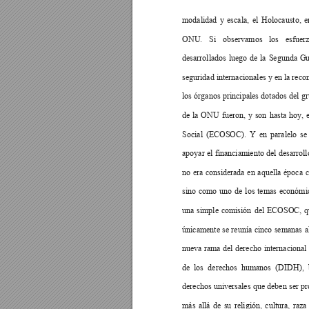
modalidad
y
escala,
el
Holocausto,
e
ONU.
Si
observamos
los
esfuer
desarrollados
luego
de
la
Segunda
Gu
seguridad internacionales y en la reco
los 
órganos
principales 
dotados
 del
g
de
la
ONU
fueron,
y
son
hasta
hoy,
Social
(ECOSOC).
Y
en
paralelo
se
apoyar 
el 
financiamiento 
del 
desarroll
no
era
considerada
en
aquella
época
sino
como
uno
de
los
temas
económic
una
simple
comisión
del
ECOSOC,
q
únicamente 
se
 reunía
cinco 
semanas 
a
nueva
 rama
del
derecho
internacional
de
los
derechos
humanos
(DIDH),
derechos universales
 que
 deben 
ser 
pr
más
allá
de
su
religión,
cultura,
raza