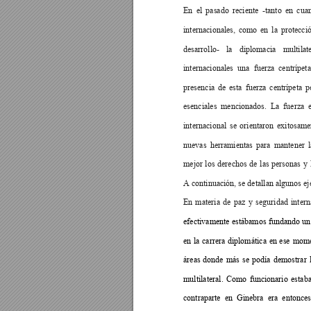
En
el
pasado
reciente
-tanto
en
cua
internacionales,
como
en
la
protecci
desarrollo-
la
diplomacia
multilat
internacionales
una
 fuerza
centrípeta
presencia
de
esta
fuerza
centrípeta
p
esenciales
mencionados.
La
fuerza
internacional
se
orientaron
exitosame
nuevas
herramientas
para
mantener
mejor
los
derechos
de
las
personas
y
A continuación, se detallan algunos ej
En
materia
de
 paz
y
seguridad
intern
efectivamente estábamos
 fundando un
en
la
carrera
diplomática
en
ese
mome
áreas
donde
más
se
podía
demostrar
multilateral.
Como
funcionario
estab
contraparte
en
Ginebra
era
entonce