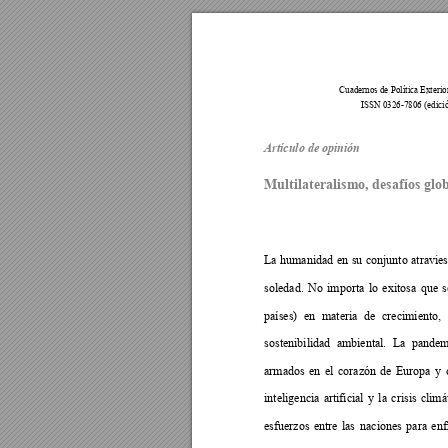
Cuadernos de Política Exterio
ISSN 0326-7806 (edició
Artículo de opinión
Multilateralismo, desafíos glo
La
humanidad
en
su
conjunto
atravie
soledad.
No
importa
lo
exitosa
que
s
países)
en
materia
de
crecimiento,
sostenibilidad
ambiental.
La
pandem
armados
en
el
corazón
de
Europa
y
inteligencia
artificial
y
la
crisis
climá
esfuerzos
entre
las
naciones
para
enf