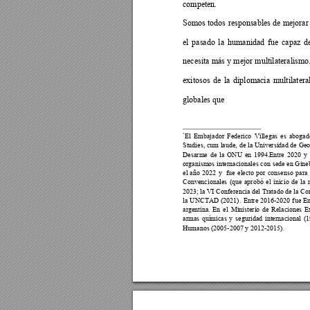
competen. 
Somos 
todos
responsables 
de
 mejorar
el
pasado
la
humanidad
fue
capaz
d
necesita 
más 
y 
mejor 
multilateralismo
exitosos
de
la
diplomacia
multilatera
globales que 
El
Embajador
Federico
Villegas
es
abogad
*
Studies, cum
 laude,
 de 
la 
Universidad de
 Geo
Desarme
de
la
ONU
en
1994.Entre
2020
y
organismos internacionales
 con 
sede 
en Gine
el
año
2022
y
fue
electo
por
consenso
para
Convencionales
(que
aprobó
el
inicio
de
la
2023; la VI 
Conferencia del Tratado de
 la Co
la
UNCTAD
(2021).
Entre
2016-2020
fue
E
argentina.
En
el
Ministerio
de
Relaciones
E
armas
químicas
y
seguridad
internacional
(
Humanos (2005-2007 y 2012-2015). 