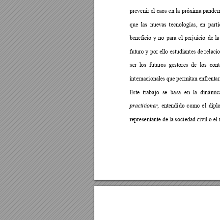
prevenir 
el
 caos
 en
la 
próxima
 pandem
que
las
nuevas
tecnologías,
en
parti
beneficio
y
no
para
el
perjuicio
de
la
futuro y
 por ello
 estudiantes 
de relaci
ser
los
futuros
gestores
de
los
cont
internacionales que permitan enfrenta
Este
trabajo
se
basa
en
la
dinámic
entendido
como
el
dipl
practitioner,
representante de la sociedad civil o e